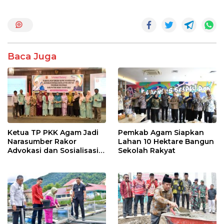
ac
w
h
n
h
e
itt
at
e
ar
b
er
s
e
o
A
Baca Juga
o
p
k
p
Ketua TP PKK Agam Jadi
Pemkab Agam Siapkan
Narasumber Rakor
Lahan 10 Hektare Bangun
Advokasi dan Sosialisasi
Sekolah Rakyat
Program Imunisasi 2026