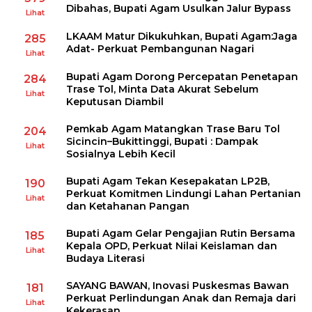
Dibahas, Bupati Agam Usulkan Jalur Bypass
Lihat
LKAAM Matur Dikukuhkan, Bupati Agam:Jaga
285
Adat- Perkuat Pembangunan Nagari
Lihat
Bupati Agam Dorong Percepatan Penetapan
284
Trase Tol, Minta Data Akurat Sebelum
Lihat
Keputusan Diambil
Pemkab Agam Matangkan Trase Baru Tol
204
Sicincin–Bukittinggi, Bupati : Dampak
Lihat
Sosialnya Lebih Kecil
Bupati Agam Tekan Kesepakatan LP2B,
190
Perkuat Komitmen Lindungi Lahan Pertanian
Lihat
dan Ketahanan Pangan
Bupati Agam Gelar Pengajian Rutin Bersama
185
Kepala OPD, Perkuat Nilai Keislaman dan
Lihat
Budaya Literasi
SAYANG BAWAN, Inovasi Puskesmas Bawan
181
Perkuat Perlindungan Anak dan Remaja dari
Lihat
Kekerasan