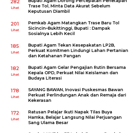
Bupati Agam Dorong Percepatan Penetapan
282
Trase Tol, Minta Data Akurat Sebelum
Lihat
Keputusan Diambil
Pemkab Agam Matangkan Trase Baru Tol
201
Sicincin–Bukittinggi, Bupati : Dampak
Lihat
Sosialnya Lebih Kecil
Bupati Agam Tekan Kesepakatan LP2B,
185
Perkuat Komitmen Lindungi Lahan Pertanian
Lihat
dan Ketahanan Pangan
Bupati Agam Gelar Pengajian Rutin Bersama
182
Kepala OPD, Perkuat Nilai Keislaman dan
Lihat
Budaya Literasi
SAYANG BAWAN, Inovasi Puskesmas Bawan
178
Perkuat Perlindungan Anak dan Remaja dari
Lihat
Kekerasan
Ratusan Pelajar Ikuti Napak Tilas Buya
172
Hamka, Belajar Langsung Nilai Perjuangan
Lihat
Sang Ulama Besar