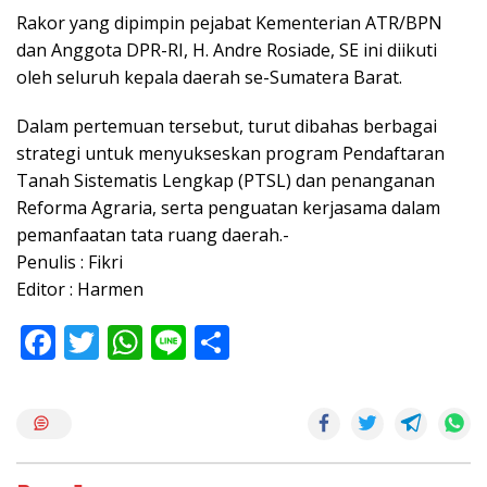
Rakor yang dipimpin pejabat Kementerian ATR/BPN
dan Anggota DPR-RI, H. Andre Rosiade, SE ini diikuti
oleh seluruh kepala daerah se-Sumatera Barat.
Dalam pertemuan tersebut, turut dibahas berbagai
strategi untuk menyukseskan program Pendaftaran
Tanah Sistematis Lengkap (PTSL) dan penanganan
Reforma Agraria, serta penguatan kerjasama dalam
pemanfaatan tata ruang daerah.-
Penulis : Fikri
Editor : Harmen
F
T
W
Li
S
ac
w
h
n
h
e
itt
at
e
ar
b
er
s
e
o
A