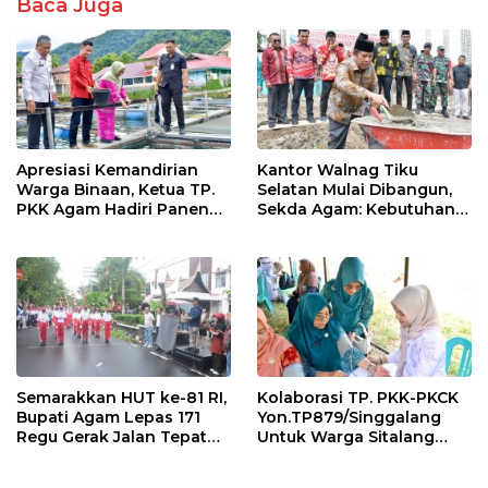
Baca Juga
o
p
k
p
Apresiasi Kemandirian
Kantor Walnag Tiku
Warga Binaan, Ketua TP.
Selatan Mulai Dibangun,
PKK Agam Hadiri Panen
Sekda Agam: Kebutuhan
Raya KJA Binaan Rutan
Tingkatkan Layanan
Maninjau
Semarakkan HUT ke-81 RI,
Kolaborasi TP. PKK-PKCK
Bupati Agam Lepas 171
Yon.TP879/Singgalang
Regu Gerak Jalan Tepat
Untuk Warga Sitalang
Waktu
Diapresiasi Bupati Agam