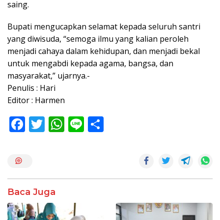
saing.
Bupati mengucapkan selamat kepada seluruh santri
yang diwisuda, “semoga ilmu yang kalian peroleh
menjadi cahaya dalam kehidupan, dan menjadi bekal
untuk mengabdi kepada agama, bangsa, dan
masyarakat,” ujarnya.-
Penulis : Hari
Editor : Harmen
F
T
W
Li
S
ac
w
h
n
h
e
itt
at
e
ar
b
er
s
e
o
A
Baca Juga
o
p
k
p