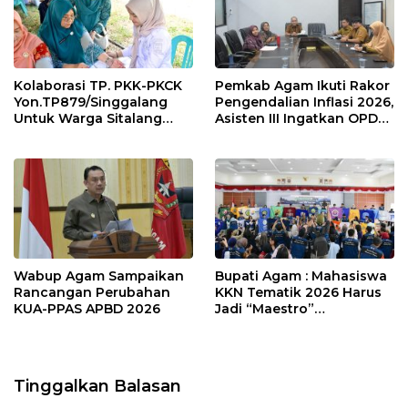
Kolaborasi TP. PKK-PKCK
Pemkab Agam Ikuti Rakor
Yon.TP879/Singgalang
Pengendalian Inflasi 2026,
Untuk Warga Sitalang
Asisten III Ingatkan OPD
Diapresiasi Bupati Agam
Tetap Waspada Meski
Inflasi Stabil
Wabup Agam Sampaikan
Bupati Agam : Mahasiswa
Rancangan Perubahan
KKN Tematik 2026 Harus
KUA-PPAS APBD 2026
Jadi “Maestro”
Kebangkitan Nagari di
Palembayan
Tinggalkan Balasan