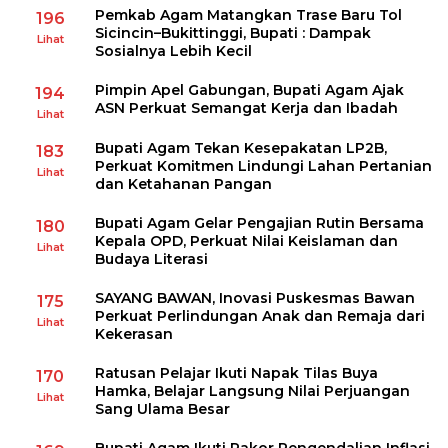
Pemkab Agam Matangkan Trase Baru Tol
196
Sicincin–Bukittinggi, Bupati : Dampak
Lihat
Sosialnya Lebih Kecil
Pimpin Apel Gabungan, Bupati Agam Ajak
194
ASN Perkuat Semangat Kerja dan Ibadah
Lihat
Bupati Agam Tekan Kesepakatan LP2B,
183
Perkuat Komitmen Lindungi Lahan Pertanian
Lihat
dan Ketahanan Pangan
Bupati Agam Gelar Pengajian Rutin Bersama
180
Kepala OPD, Perkuat Nilai Keislaman dan
Lihat
Budaya Literasi
SAYANG BAWAN, Inovasi Puskesmas Bawan
175
Perkuat Perlindungan Anak dan Remaja dari
Lihat
Kekerasan
Ratusan Pelajar Ikuti Napak Tilas Buya
170
Hamka, Belajar Langsung Nilai Perjuangan
Lihat
Sang Ulama Besar
Bupati Agam Ikuti Rakor Pengendalian Inflasi