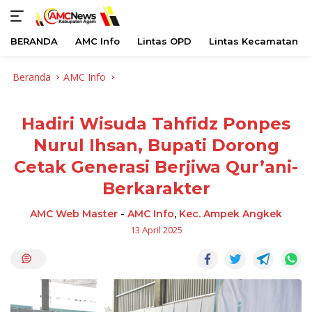
BERANDA
AMC Info
Lintas OPD
Lintas Kecamatan
Langsung
Beranda
AMC Info
ke
konten
Hadiri Wisuda Tahfidz Ponpes
Nurul Ihsan, Bupati Dorong
Cetak Generasi Berjiwa Qur’ani-
Berkarakter
AMC Web Master
-
AMC Info
,
Kec. Ampek Angkek
13 April 2025