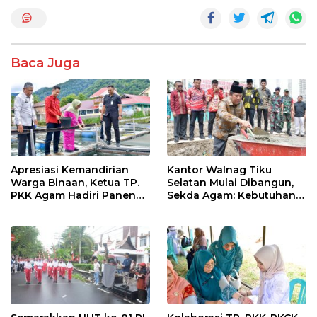
e
itt
at
e
ar
b
er
s
e
o
A
Baca Juga
o
p
k
p
Apresiasi Kemandirian
Kantor Walnag Tiku
Warga Binaan, Ketua TP.
Selatan Mulai Dibangun,
PKK Agam Hadiri Panen
Sekda Agam: Kebutuhan
Raya KJA Binaan Rutan
Tingkatkan Layanan
Maninjau