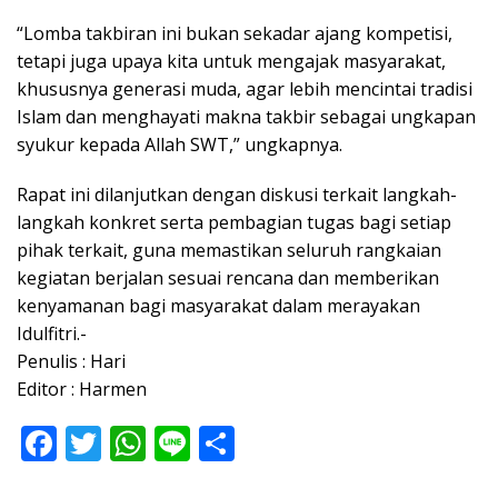
“Lomba takbiran ini bukan sekadar ajang kompetisi,
tetapi juga upaya kita untuk mengajak masyarakat,
khususnya generasi muda, agar lebih mencintai tradisi
Islam dan menghayati makna takbir sebagai ungkapan
syukur kepada Allah SWT,” ungkapnya.
Rapat ini dilanjutkan dengan diskusi terkait langkah-
langkah konkret serta pembagian tugas bagi setiap
pihak terkait, guna memastikan seluruh rangkaian
kegiatan berjalan sesuai rencana dan memberikan
kenyamanan bagi masyarakat dalam merayakan
Idulfitri.-
Penulis : Hari
Editor : Harmen
F
T
W
Li
S
ac
w
h
n
h