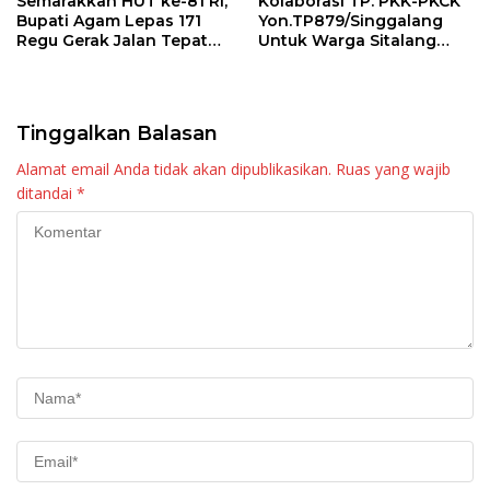
Semarakkan HUT ke-81 RI,
Kolaborasi TP. PKK-PKCK
Bupati Agam Lepas 171
Yon.TP879/Singgalang
Regu Gerak Jalan Tepat
Untuk Warga Sitalang
Waktu
Diapresiasi Bupati Agam
Tinggalkan Balasan
Alamat email Anda tidak akan dipublikasikan.
Ruas yang wajib
ditandai
*