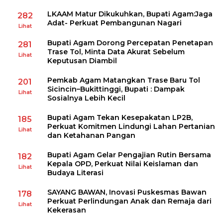
LKAAM Matur Dikukuhkan, Bupati Agam:Jaga
282
Adat- Perkuat Pembangunan Nagari
Lihat
Bupati Agam Dorong Percepatan Penetapan
281
Trase Tol, Minta Data Akurat Sebelum
Lihat
Keputusan Diambil
Pemkab Agam Matangkan Trase Baru Tol
201
Sicincin–Bukittinggi, Bupati : Dampak
Lihat
Sosialnya Lebih Kecil
Bupati Agam Tekan Kesepakatan LP2B,
185
Perkuat Komitmen Lindungi Lahan Pertanian
Lihat
dan Ketahanan Pangan
Bupati Agam Gelar Pengajian Rutin Bersama
182
Kepala OPD, Perkuat Nilai Keislaman dan
Lihat
Budaya Literasi
SAYANG BAWAN, Inovasi Puskesmas Bawan
178
Perkuat Perlindungan Anak dan Remaja dari
Lihat
Kekerasan