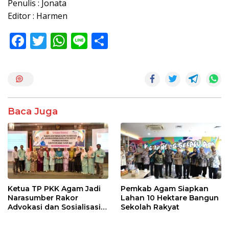
Penulis : Jonata
Editor : Harmen
F
T
W
Li
S
ac
w
h
n
h
e
itt
at
e
ar
b
er
s
e
o
A
Baca Juga
o
p
k
p
Ketua TP PKK Agam Jadi
Pemkab Agam Siapkan
Narasumber Rakor
Lahan 10 Hektare Bangun
Advokasi dan Sosialisasi
Sekolah Rakyat
Program Imunisasi 2026