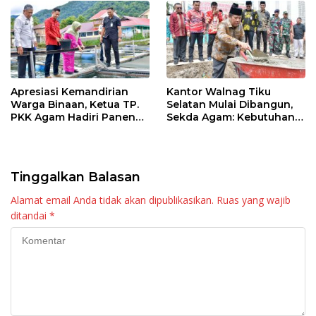
Apresiasi Kemandirian
Kantor Walnag Tiku
Warga Binaan, Ketua TP.
Selatan Mulai Dibangun,
PKK Agam Hadiri Panen
Sekda Agam: Kebutuhan
Raya KJA Binaan Rutan
Tingkatkan Layanan
Maninjau
Tinggalkan Balasan
Alamat email Anda tidak akan dipublikasikan.
Ruas yang wajib
ditandai
*