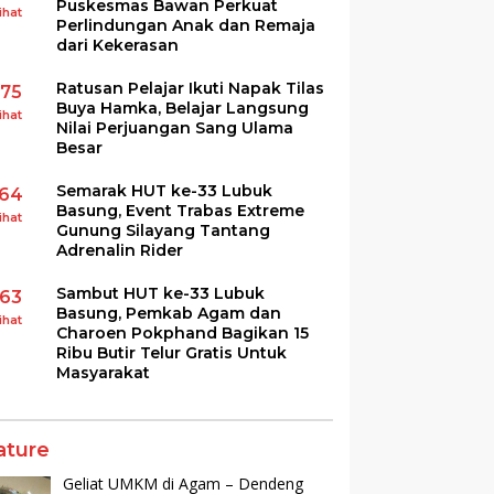
Puskesmas Bawan Perkuat
ihat
Perlindungan Anak dan Remaja
dari Kekerasan
Ratusan Pelajar Ikuti Napak Tilas
175
Buya Hamka, Belajar Langsung
ihat
Nilai Perjuangan Sang Ulama
Besar
Semarak HUT ke-33 Lubuk
164
Basung, Event Trabas Extreme
ihat
Gunung Silayang Tantang
Adrenalin Rider
Sambut HUT ke-33 Lubuk
163
Basung, Pemkab Agam dan
ihat
Charoen Pokphand Bagikan 15
Ribu Butir Telur Gratis Untuk
Masyarakat
ature
Geliat UMKM di Agam – Dendeng