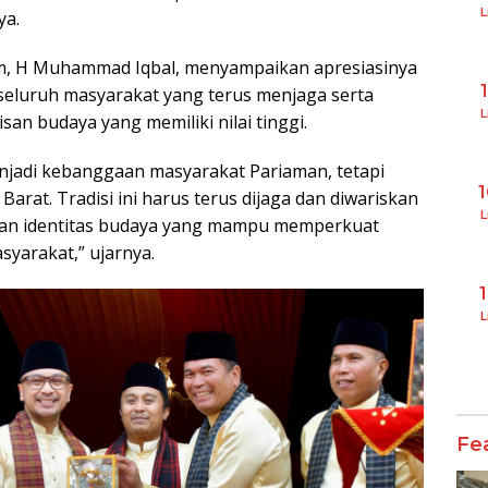
L
ya.
am, H Muhammad Iqbal, menyampaikan apresiasinya
seluruh masyarakat yang terus menjaga serta
L
san budaya yang memiliki nilai tinggi.
jadi kebanggaan masyarakat Pariaman, tetapi
rat. Tradisi ini harus terus dijaga dan diwariskan
L
an identitas budaya yang mampu memperkuat
yarakat,” ujarnya.
L
Fe