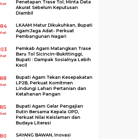
Penetapan Trase Tol, Minta Data
ihat
Akurat Sebelum Keputusan
Diambil
LKAAM Matur Dikukuhkan, Bupati
284
Agam:Jaga Adat- Perkuat
ihat
Pembangunan Nagari
Pemkab Agam Matangkan Trase
203
Baru Tol Sicincin–Bukittinggi,
ihat
Bupati : Dampak Sosialnya Lebih
Kecil
Bupati Agam Tekan Kesepakatan
188
LP2B, Perkuat Komitmen
ihat
Lindungi Lahan Pertanian dan
Ketahanan Pangan
Bupati Agam Gelar Pengajian
185
Rutin Bersama Kepala OPD,
ihat
Perkuat Nilai Keislaman dan
Budaya Literasi
SAYANG BAWAN, Inovasi
180