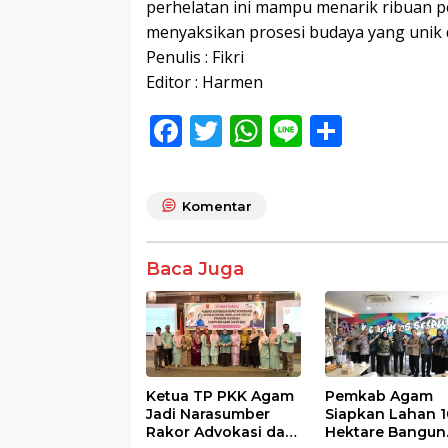
perhelatan ini mampu menarik ribuan p
menyaksikan prosesi budaya yang unik
Penulis : Fikri
Editor : Harmen
F
T
W
Li
S
ac
w
h
n
h
e
itt
at
e
ar
Komentar
b
er
s
e
o
A
Baca Juga
o
p
k
p
Ketua TP PKK Agam
Pemkab Agam
Jadi Narasumber
Siapkan Lahan 1
Rakor Advokasi dan
Hektare Bangun