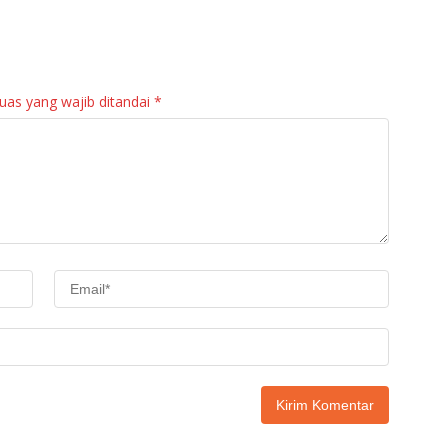
PKK Agam Hadiri
Agam: Kebutuhan
Panen Raya KJA
Tingkatkan Layanan
Binaan Rutan
Maninjau
uas yang wajib ditandai
*