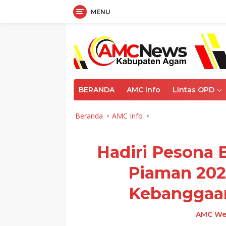
MENU
Langsung
ke
konten
BERANDA
AMC Info
Lintas OPD
Beranda
AMC Info
Hadiri Pesona 
Piaman 202
Kebanggaan
AMC We