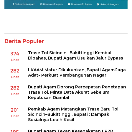
Berita Populer
Trase Tol Sicincin- Bukittinggi Kembali
374
Dibahas, Bupati Agam Usulkan Jalur Bypass
Lihat
LKAAM Matur Dikukuhkan, Bupati Agam:Jaga
282
Adat- Perkuat Pembangunan Nagari
Lihat
Bupati Agam Dorong Percepatan Penetapan
282
Trase Tol, Minta Data Akurat Sebelum
Lihat
Keputusan Diambil
Pemkab Agam Matangkan Trase Baru Tol
201
Sicincin–Bukittinggi, Bupati : Dampak
Lihat
Sosialnya Lebih Kecil
Bupati Agam Tekan Kesepakatan LP2B,