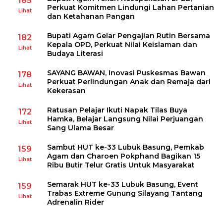
185
Perkuat Komitmen Lindungi Lahan Pertanian
Lihat
dan Ketahanan Pangan
Bupati Agam Gelar Pengajian Rutin Bersama
182
Kepala OPD, Perkuat Nilai Keislaman dan
Lihat
Budaya Literasi
SAYANG BAWAN, Inovasi Puskesmas Bawan
178
Perkuat Perlindungan Anak dan Remaja dari
Lihat
Kekerasan
Ratusan Pelajar Ikuti Napak Tilas Buya
172
Hamka, Belajar Langsung Nilai Perjuangan
Lihat
Sang Ulama Besar
Sambut HUT ke-33 Lubuk Basung, Pemkab
159
Agam dan Charoen Pokphand Bagikan 15
Lihat
Ribu Butir Telur Gratis Untuk Masyarakat
Semarak HUT ke-33 Lubuk Basung, Event
159
Trabas Extreme Gunung Silayang Tantang
Lihat
Adrenalin Rider