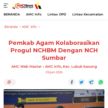
BERANDA
AMC Info
Lintas OPD
Lintas Kecamatan
Langsung
Beranda
AMC Info
ke
konten
Pemkab Agam Kolaborasikan
Progul NCHBM Dengan NCH
Sumbar
AMC Web Master
-
AMC Info
,
Kec. Lubuk basung
29 Juni 2026