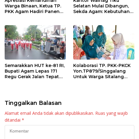
Apresiasi Kemandirian
Kantor Walnag Tiku
Warga Binaan, Ketua TP.
Selatan Mulai Dibangun,
PKK Agam Hadiri Panen
Sekda Agam: Kebutuhan
Raya KJA Binaan Rutan
Tingkatkan Layanan
Maninjau
Semarakkan HUT ke-81 RI,
Kolaborasi TP. PKK-PKCK
Bupati Agam Lepas 171
Yon.TP879/Singgalang
Regu Gerak Jalan Tepat
Untuk Warga Sitalang
Waktu
Diapresiasi Bupati Agam
Tinggalkan Balasan
Alamat email Anda tidak akan dipublikasikan.
Ruas yang wajib
ditandai
*