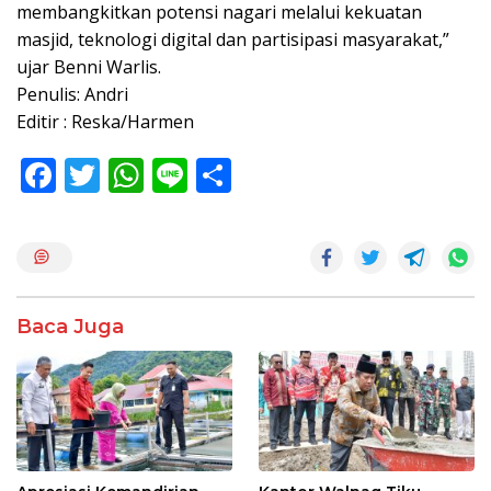
membangkitkan potensi nagari melalui kekuatan
masjid, teknologi digital dan partisipasi masyarakat,”
ujar Benni Warlis.
Penulis: Andri
Editir : Reska/Harmen
F
T
W
Li
S
ac
w
h
n
h
e
itt
at
e
ar
b
er
s
e
o
A
Baca Juga
o
p
k
p