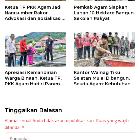
Ketua TP PKK Agam Jadi
Pemkab Agam Siapkan
Narasumber Rakor
Lahan 10 Hektare Bangun
Advokasi dan Sosialisasi
Sekolah Rakyat
Program Imunisasi 2026
Apresiasi Kemandirian
Kantor Walnag Tiku
Warga Binaan, Ketua TP.
Selatan Mulai Dibangun,
PKK Agam Hadiri Panen
Sekda Agam: Kebutuhan
Raya KJA Binaan Rutan
Tingkatkan Layanan
Maninjau
Tinggalkan Balasan
Alamat email Anda tidak akan dipublikasikan.
Ruas yang wajib
ditandai
*