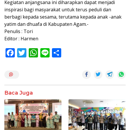
Kegiatan anjangsana ini diharapkan dapat menjadi
inspirasi bagi masyarakat untuk terus peduli dan
berbagi kepada sesama, terutama kepada anak -anak
yatim dan dhuafa di Kabupaten Agam.-
Penulis : Tori
Editor : Harmen
F
T
W
Li
S
ac
w
h
n
h
e
itt
at
e
ar
b
er
s
e
o
A
Baca Juga
o
p
k
p