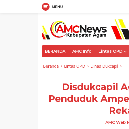
MENU
Langsung
ke
konten
BERANDA
AMC Info
Lintas OPD
Beranda
Lintas OPD
Dinas Dukcapil
Disdukcapil 
Penduduk Ampe
Rek
AMC Web M