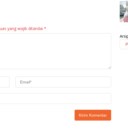
kan
Pelayanan Publik di
Lebih Adminduk
Sumbar
Diterbitkan
uas yang wajib ditandai
*
Arsi