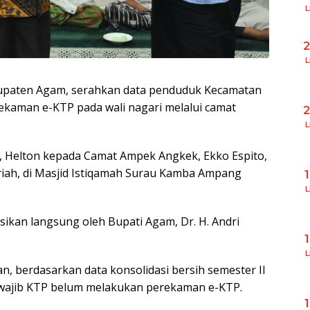
L
L
bupaten Agam, serahkan data penduduk Kecamatan
kaman e-KTP pada wali nagari melalui camat
L
m, Helton kepada Camat Ampek Angkek, Ekko Espito,
riah, di Masjid Istiqamah Surau Kamba Ampang
L
ikan langsung oleh Bupati Agam, Dr. H. Andri
L
, berdasarkan data konsolidasi bersih semester II
 wajib KTP belum melakukan perekaman e-KTP.