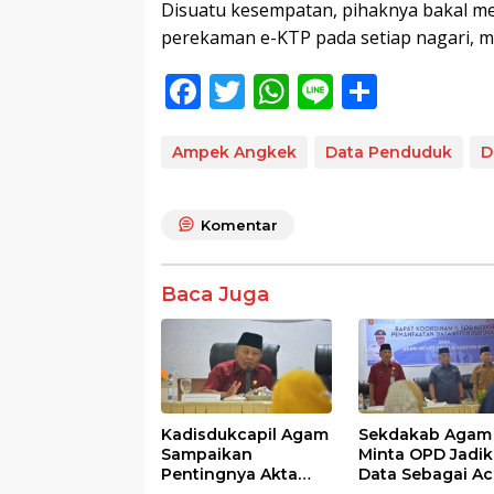
Disuatu kesempatan, pihaknya bakal m
perekaman e-KTP pada setiap nagari, me
F
T
W
Li
S
ac
w
h
n
h
e
itt
at
e
ar
Ampek Angkek
Data Penduduk
D
b
er
s
e
o
A
Komentar
o
p
k
p
Baca Juga
Kadisdukcapil Agam
Sekdakab Agam
Sampaikan
Minta OPD Jadi
Pentingnya Akta
Data Sebagai A