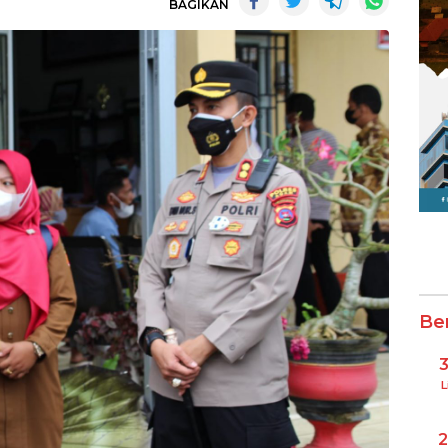
BAGIKAN
Be
L