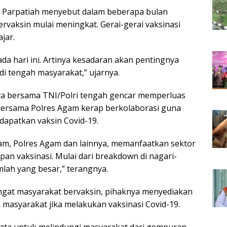
t. Parpatiah menyebut dalam beberapa bulan
rvaksin mulai meningkat. Gerai-gerai vaksinasi
jar.
da hari ini. Artinya kesadaran akan pentingnya
di tengah masyarakat,” ujarnya.
knya bersama TNI/Polri tengah gencar memperluas
bersama Polres Agam kerap berkolaborasi guna
apatkan vaksin Covid-19.
am, Polres Agam dan lainnya, memanfaatkan sektor
n vaksinasi. Mulai dari breakdown di nagari-
lah yang besar,” terangnya.
gat masyarakat bervaksin, pihaknya menyediakan
 masyarakat jika melakukan vaksinasi Covid-19.
mata untuk melindungi masyarakat dari gempuran