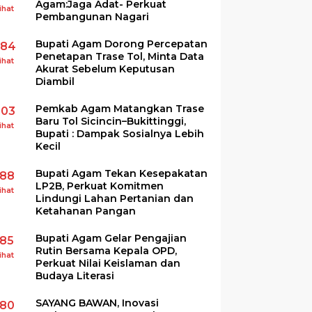
Agam:Jaga Adat- Perkuat
ihat
Pembangunan Nagari
Bupati Agam Dorong Percepatan
284
Penetapan Trase Tol, Minta Data
ihat
Akurat Sebelum Keputusan
Diambil
Pemkab Agam Matangkan Trase
203
Baru Tol Sicincin–Bukittinggi,
ihat
Bupati : Dampak Sosialnya Lebih
Kecil
Bupati Agam Tekan Kesepakatan
188
LP2B, Perkuat Komitmen
ihat
Lindungi Lahan Pertanian dan
Ketahanan Pangan
Bupati Agam Gelar Pengajian
185
Rutin Bersama Kepala OPD,
ihat
Perkuat Nilai Keislaman dan
Budaya Literasi
SAYANG BAWAN, Inovasi
180