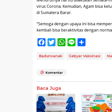
virus Corona. Kemudian, Agam bisa kelua
di Sumatera Barar.
“Semoga dengan upaya ini bisa memperc
kembali bisa beraktivitas dengan normal
F
T
W
Li
S
ac
w
h
n
h
e
itt
at
e
ar
Badunsanak
Gebyar Vaksinasi
Na
b
er
s
e
o
A
Komentar
o
p
k
p
Baca Juga