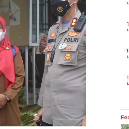
L
L
L
L
Fe