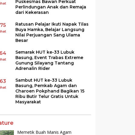
Puskesmas Bawan Perkuat
ihat
Perlindungan Anak dan Remaja
dari Kekerasan
Ratusan Pelajar Ikuti Napak Tilas
175
Buya Hamka, Belajar Langsung
ihat
Nilai Perjuangan Sang Ulama
Besar
Semarak HUT ke-33 Lubuk
164
Basung, Event Trabas Extreme
ihat
Gunung Silayang Tantang
Adrenalin Rider
Sambut HUT ke-33 Lubuk
163
Basung, Pemkab Agam dan
ihat
Charoen Pokphand Bagikan 15
Ribu Butir Telur Gratis Untuk
Masyarakat
ature
Memetik Buah Manis Agam