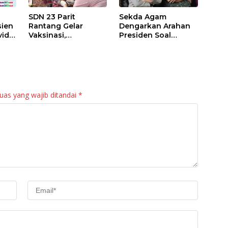
SDN 23 Parit
Sekda Agam
sien
Rantang Gelar
Dengarkan Arahan
id-
Vaksinasi,
Presiden Soal
Kesadaran Wali
Percepatan
Murid Masih Rendah
Vaksinasi Anak Usia
6-11 Tahun dan
Lansia
uas yang wajib ditandai
*