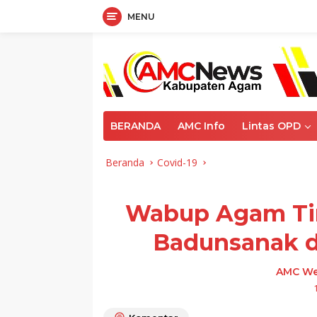
MENU
Langsung
ke
konten
BERANDA
AMC Info
Lintas OPD
Beranda
Covid-19
Wabup Agam Tin
Badunsanak d
AMC We