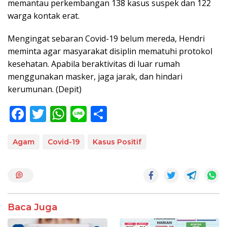
memantau perkembangan 138 kasus suspek dan 122
warga kontak erat.
Mengingat sebaran Covid-19 belum mereda, Hendri
meminta agar masyarakat disiplin mematuhi protokol
kesehatan. Apabila beraktivitas di luar rumah
menggunakan masker, jaga jarak, dan hindari
kerumunan. (Depit)
F
T
W
Li
S
ac
w
h
n
h
e
itt
at
e
ar
Agam
Covid-19
Kasus Positif
b
er
s
e
o
A
o
p
k
p
Baca Juga