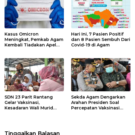
Kasus Omicron
Hari Ini, 7 Pasien Positif
Meningkat, Pemkab Agam
dan 8 Pasien Sembuh Dari
Kembali Tiadakan Apel
Covid-19 di Agam
Pagi dan Wirid
SDN 23 Parit Rantang
Sekda Agam Dengarkan
Gelar Vaksinasi,
Arahan Presiden Soal
Kesadaran Wali Murid
Percepatan Vaksinasi
Masih Rendah
Anak Usia 6-11 Tahun dan
Lansia
Tinggalkan Balasan