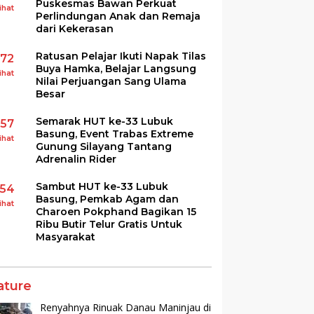
Puskesmas Bawan Perkuat
ihat
Perlindungan Anak dan Remaja
dari Kekerasan
Ratusan Pelajar Ikuti Napak Tilas
172
Buya Hamka, Belajar Langsung
ihat
Nilai Perjuangan Sang Ulama
Besar
Semarak HUT ke-33 Lubuk
157
Basung, Event Trabas Extreme
ihat
Gunung Silayang Tantang
Adrenalin Rider
Sambut HUT ke-33 Lubuk
154
Basung, Pemkab Agam dan
ihat
Charoen Pokphand Bagikan 15
Ribu Butir Telur Gratis Untuk
Masyarakat
ature
Renyahnya Rinuak Danau Maninjau di