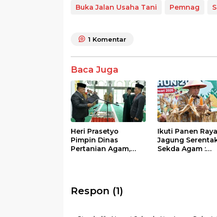
e
itt
at
e
ar
Buka Jalan Usaha Tani
Pemnag
S
b
er
s
e
o
A
1
Komentar
o
p
k
p
Baca Juga
Heri Prasetyo
Ikuti Panen Ray
Pimpin Dinas
Jagung Serentak
Pertanian Agam,
Sekda Agam :
Benni Warlis Titip
Dukung
Misi Besar Untuk
Swasembada
Petani
Pangan Nasiona
Respon (1)