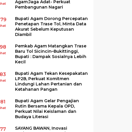
Agam:Jaga Adat- Perkuat
ihat
Pembangunan Nagari
Bupati Agam Dorong Percepatan
279
Penetapan Trase Tol, Minta Data
ihat
Akurat Sebelum Keputusan
Diambil
Pemkab Agam Matangkan Trase
198
Baru Tol Sicincin–Bukittinggi,
ihat
Bupati : Dampak Sosialnya Lebih
Kecil
Bupati Agam Tekan Kesepakatan
183
LP2B, Perkuat Komitmen
ihat
Lindungi Lahan Pertanian dan
Ketahanan Pangan
Bupati Agam Gelar Pengajian
181
Rutin Bersama Kepala OPD,
ihat
Perkuat Nilai Keislaman dan
Budaya Literasi
SAYANG BAWAN, Inovasi
177