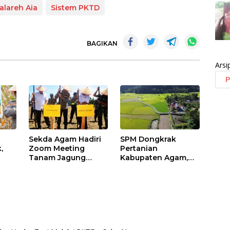
alareh Aia
Sistem PKTD
BAGIKAN
Arsi
a
Sekda Agam Hadiri
SPM Dongkrak
,
Zoom Meeting
Pertanian
Tanam Jagung
Kabupaten Agam,
Serentak dan
Hasil Produksi
Peresmian Gudang
Meningkat 23,34
l
Jagung Slog Polri
Persen