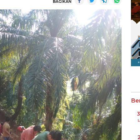
BAGIKAN
Be
L