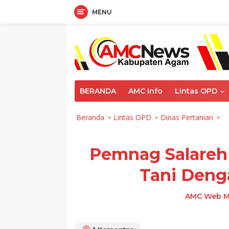
MENU
Langsung
ke
konten
BERANDA
AMC Info
Lintas OPD
Beranda
Lintas OPD
Dinas Pertanian
Pemnag Salareh 
Tani Deng
AMC Web M