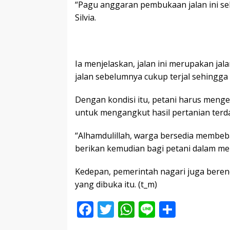
“Pagu anggaran pembukaan jalan ini seb
Silvia.
Ia menjelaskan, jalan ini merupakan ja
jalan sebelumnya cukup terjal sehingga
Dengan kondisi itu, petani harus mengel
untuk mengangkut hasil pertanian terdap
“Alhamdulillah, warga bersedia membe
berikan kemudian bagi petani dalam men
Kedepan, pemerintah nagari juga beren
yang dibuka itu. (t_m)
F
T
W
Li
S
ac
w
h
n
h