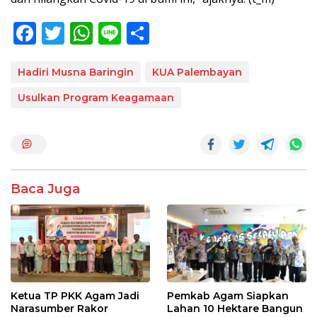
F
T
W
Li
S
ac
w
h
n
h
e
itt
at
e
ar
Hadiri Musna Baringin
KUA Palembayan
b
er
s
e
Usulkan Program Keagamaan
o
A
o
p
k
p
Baca Juga
Ketua TP PKK Agam Jadi
Pemkab Agam Siapkan
Narasumber Rakor
Lahan 10 Hektare Bangun