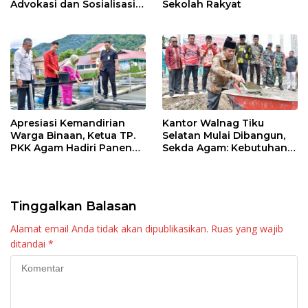
Advokasi dan Sosialisasi
Sekolah Rakyat
Program Imunisasi 2026
Apresiasi Kemandirian
Kantor Walnag Tiku
Warga Binaan, Ketua TP.
Selatan Mulai Dibangun,
PKK Agam Hadiri Panen
Sekda Agam: Kebutuhan
Raya KJA Binaan Rutan
Tingkatkan Layanan
Maninjau
Tinggalkan Balasan
Alamat email Anda tidak akan dipublikasikan.
Ruas yang wajib
ditandai
*