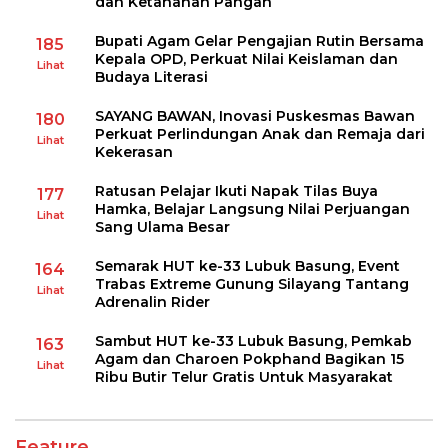
dan Ketahanan Pangan
Bupati Agam Gelar Pengajian Rutin Bersama
185
Kepala OPD, Perkuat Nilai Keislaman dan
Lihat
Budaya Literasi
SAYANG BAWAN, Inovasi Puskesmas Bawan
180
Perkuat Perlindungan Anak dan Remaja dari
Lihat
Kekerasan
Ratusan Pelajar Ikuti Napak Tilas Buya
177
Hamka, Belajar Langsung Nilai Perjuangan
Lihat
Sang Ulama Besar
Semarak HUT ke-33 Lubuk Basung, Event
164
Trabas Extreme Gunung Silayang Tantang
Lihat
Adrenalin Rider
Sambut HUT ke-33 Lubuk Basung, Pemkab
163
Agam dan Charoen Pokphand Bagikan 15
Lihat
Ribu Butir Telur Gratis Untuk Masyarakat
Feature