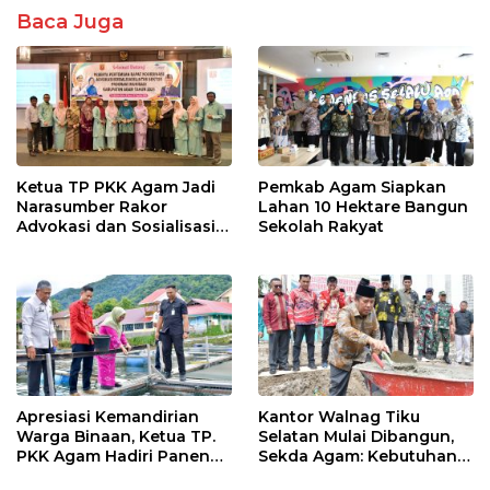
Baca Juga
Ketua TP PKK Agam Jadi
Pemkab Agam Siapkan
Narasumber Rakor
Lahan 10 Hektare Bangun
Advokasi dan Sosialisasi
Sekolah Rakyat
Program Imunisasi 2026
Apresiasi Kemandirian
Kantor Walnag Tiku
Warga Binaan, Ketua TP.
Selatan Mulai Dibangun,
PKK Agam Hadiri Panen
Sekda Agam: Kebutuhan
Raya KJA Binaan Rutan
Tingkatkan Layanan