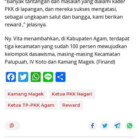
“Banyak tantangan dan masalah yang dialami kader
PKK di lapangan, dan mereka sukses mengatasi,
sebagai ungkapan salut dan bangga, kami berikan
reward ,” jelasnya.
Ny. Vita menambahkan, di Kabupaten Agam, terdapat
tiga kecamatan yang sudah 100 persen mewujudkan
kelompok dasawisma, masing-masing Kecamatan
Palupuah, IV Koto dan Kamang Magek. (Finand)
F
T
W
Li
S
ac
w
h
n
h
e
itt
at
e
ar
Kamang Magek
Ketua PKK Nagari
b
er
s
e
Ketua TP-PKK Agam
Reward
o
A
o
p
k
p