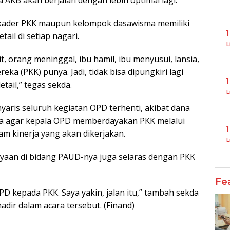
a AKB akan berjalan dengan lebih optimal lagi.
, kader PKK maupun kelompok dasawisma memiliki
il di setiap nagari.
L
it, orang meninggal, ibu hamil, ibu menyusui, lansia,
ka (PKK) punya. Jadi, tidak bisa dipungkiri lagi
etail,” tegas sekda.
L
yaris seluruh kegiatan OPD terhenti, akibat dana
nta agar kepala OPD memberdayakan PKK melalui
 kinerja yang akan dikerjakan.
L
ayaan di bidang PAUD-nya juga selaras dengan PKK
Fe
D kepada PKK. Saya yakin, jalan itu,” tambah sekda
ir dalam acara tersebut. (Finand)