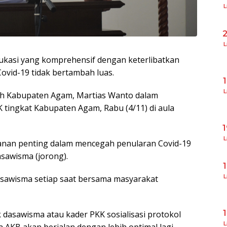
L
L
dukasi yang komprehensif dengan keterlibatkan
ovid-19 tidak bertambah luas.
L
ah Kabupaten Agam, Martias Wanto dalam
tingkat Kabupaten Agam, Rabu (4/11) di aula
L
ranan penting dalam mencegah penularan Covid-19
asawisma (jorong).
L
dasawisma setiap saat bersama masyarakat
 dasawisma atau kader PKK sosialisasi protokol
L