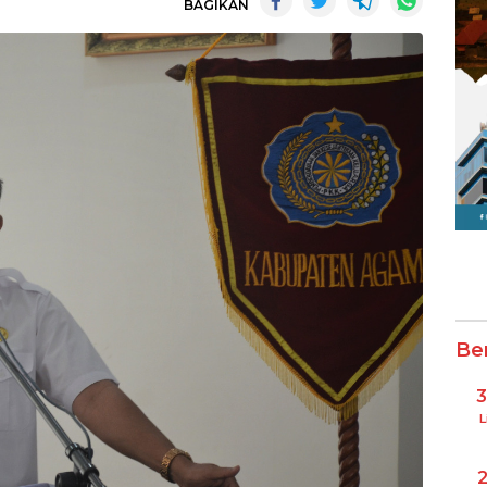
BAGIKAN
Be
L