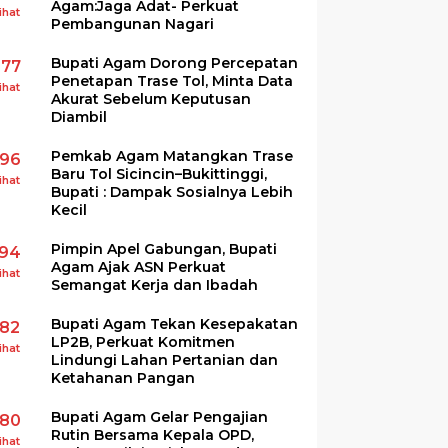
Agam:Jaga Adat- Perkuat
ihat
Pembangunan Nagari
Bupati Agam Dorong Percepatan
277
Penetapan Trase Tol, Minta Data
ihat
Akurat Sebelum Keputusan
Diambil
Pemkab Agam Matangkan Trase
196
Baru Tol Sicincin–Bukittinggi,
ihat
Bupati : Dampak Sosialnya Lebih
Kecil
Pimpin Apel Gabungan, Bupati
194
Agam Ajak ASN Perkuat
ihat
Semangat Kerja dan Ibadah
Bupati Agam Tekan Kesepakatan
182
LP2B, Perkuat Komitmen
ihat
Lindungi Lahan Pertanian dan
Ketahanan Pangan
Bupati Agam Gelar Pengajian
180
Rutin Bersama Kepala OPD,
ihat