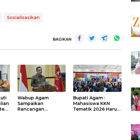
Sosialisasikan
BAGIKAN
uti
Wabup Agam
Bupati Agam :
lian
Sampaikan
Mahasiswa KKN
sten
Rancangan
Tematik 2026 Harus
Perubahan KUA-
Jadi “Maestro”
PPAS APBD 2026
Kebangkitan Nagari
bil
di Palembayan