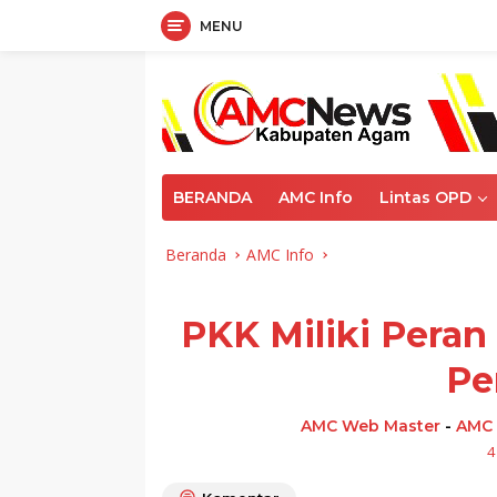
MENU
Langsung
ke
konten
BERANDA
AMC Info
Lintas OPD
Beranda
AMC Info
PKK Miliki Peran
Pe
AMC Web Master
-
AMC 
4