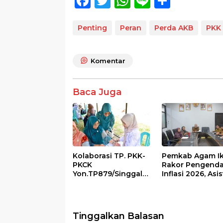
F
T
W
Li
S
ac
w
h
n
h
e
itt
at
e
ar
Penting
Peran
Perda AKB
PKK
b
er
s
e
o
A
Komentar
o
p
k
p
Baca Juga
Kolaborasi TP. PKK-
Pemkab Agam Ik
PKCK
Rakor Pengenda
Yon.TP879/Singgala
Inflasi 2026, Asi
ng Untuk Warga
III Ingatkan OPD
Sitalang Diapresiasi
Tetap Waspada
Bupati Agam
Meski Inflasi Sta
Tinggalkan Balasan