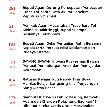
Bupati Agam Dorong Percepatan Penetapan
291
Trase Tol, Minta Data Akurat Sebelum
Lihat
Keputusan Diambil
Pemkab Agam Matangkan Trase Baru Tol
211
Sicincin–Bukittinggi, Bupati : Dampak
Lihat
Sosialnya Lebih Kecil
Bupati Agam Gelar Pengajian Rutin Bersama
193
Kepala OPD, Perkuat Nilai Keislaman dan
Lihat
Budaya Literasi
SAYANG BAWAN, Inovasi Puskesmas Bawan
191
Perkuat Perlindungan Anak dan Remaja dari
Lihat
Kekerasan
Ratusan Pelajar Ikuti Napak Tilas Buya
184
Hamka, Belajar Langsung Nilai Perjuangan
Lihat
Sang Ulama Besar
Sambut HUT ke-33 Lubuk Basung, Pemkab
177
Agam dan Charoen Pokphand Bagikan 15
Lihat
Ribu Butir Telur Gratis Untuk Masyarakat