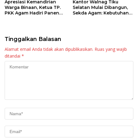
Apresiasi Kemandirian
Kantor Walnag Tiku
Warga Binaan, Ketua TP.
Selatan Mulai Dibangun,
PKK Agam Hadiri Panen
Sekda Agam: Kebutuhan
Raya KJA Binaan Rutan
Tingkatkan Layanan
Maninjau
Tinggalkan Balasan
Alamat email Anda tidak akan dipublikasikan.
Ruas yang wajib
ditandai
*