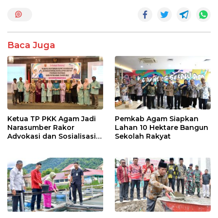
o
A
o
p
k
p
Baca Juga
Ketua TP PKK Agam Jadi
Pemkab Agam Siapkan
Narasumber Rakor
Lahan 10 Hektare Bangun
Advokasi dan Sosialisasi
Sekolah Rakyat
Program Imunisasi 2026