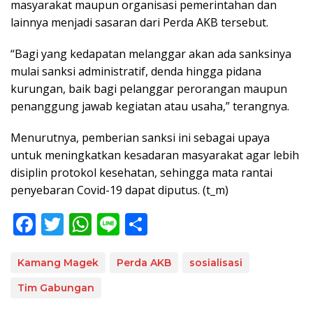
masyarakat maupun organisasi pemerintahan dan
lainnya menjadi sasaran dari Perda AKB tersebut.
“Bagi yang kedapatan melanggar akan ada sanksinya
mulai sanksi administratif, denda hingga pidana
kurungan, baik bagi pelanggar perorangan maupun
penanggung jawab kegiatan atau usaha,” terangnya.
Menurutnya, pemberian sanksi ini sebagai upaya
untuk meningkatkan kesadaran masyarakat agar lebih
disiplin protokol kesehatan, sehingga mata rantai
penyebaran Covid-19 dapat diputus. (t_m)
F
T
W
Li
S
ac
w
h
n
h
e
itt
at
e
ar
Kamang Magek
Perda AKB
sosialisasi
b
er
s
e
Tim Gabungan