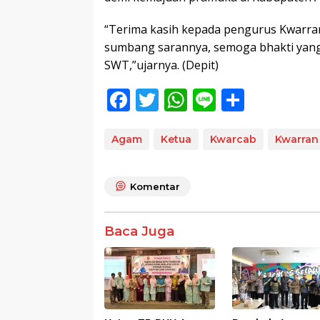
“Terima kasih kepada pengurus Kwarran
sumbang sarannya, semoga bhakti yang
SWT,”ujarnya. (Depit)
F
T
W
Li
S
ac
w
h
n
h
e
itt
at
e
ar
Agam
Ketua
Kwarcab
Kwarran
b
er
s
e
o
A
Komentar
o
p
k
p
Baca Juga