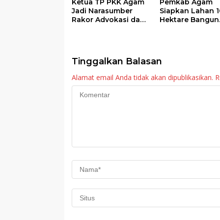
Ketua TP PKK Agam
Pemkab Agam
Jadi Narasumber
Siapkan Lahan 1
Rakor Advokasi dan
Hektare Bangun
Sosialisasi Program
Sekolah Rakyat
Imunisasi 2026
Tinggalkan Balasan
Alamat email Anda tidak akan dipublikasikan.
R