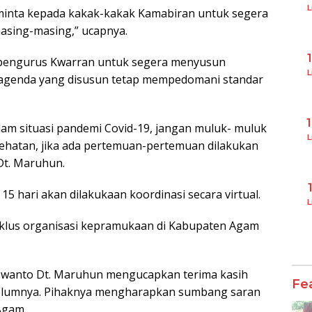
L
meminta kepada kakak-kakak Kamabiran untuk segera
masing-masing,” ucapnya.
pengurus Kwarran untuk segera menyusun
L
genda yang disusun tetap mempedomani standar
am situasi pandemi Covid-19, jangan muluk- muluk
L
sehatan, jika ada pertemuan-pertemuan dilakukan
 Dt. Maruhun.
5 hari akan dilakukaan koordinasi secara virtual.
L
iklus organisasi kepramukaan di Kabupaten Agam
aswanto Dt. Maruhun mengucapkan terima kasih
Fe
elumnya. Pihaknya mengharapkan sumbang saran
Agam.