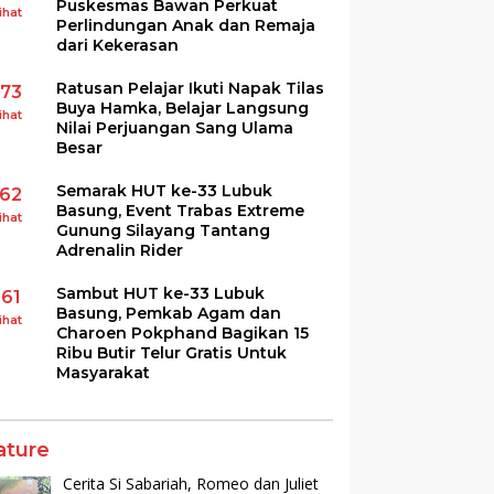
Puskesmas Bawan Perkuat
ihat
Perlindungan Anak dan Remaja
dari Kekerasan
Ratusan Pelajar Ikuti Napak Tilas
173
Buya Hamka, Belajar Langsung
ihat
Nilai Perjuangan Sang Ulama
Besar
Semarak HUT ke-33 Lubuk
162
Basung, Event Trabas Extreme
ihat
Gunung Silayang Tantang
Adrenalin Rider
Sambut HUT ke-33 Lubuk
161
Basung, Pemkab Agam dan
ihat
Charoen Pokphand Bagikan 15
Ribu Butir Telur Gratis Untuk
Masyarakat
ature
Cerita Si Sabariah, Romeo dan Juliet