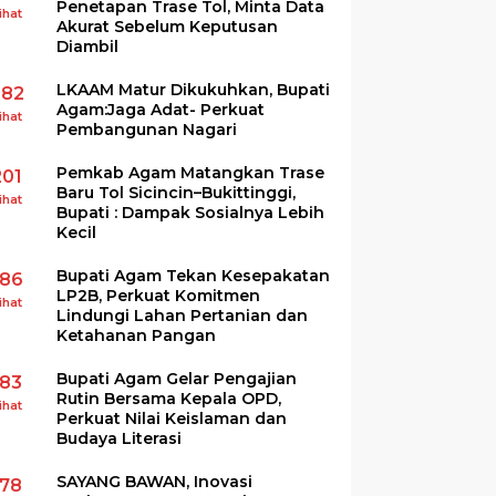
Penetapan Trase Tol, Minta Data
ihat
Akurat Sebelum Keputusan
Diambil
LKAAM Matur Dikukuhkan, Bupati
282
Agam:Jaga Adat- Perkuat
ihat
Pembangunan Nagari
Pemkab Agam Matangkan Trase
201
Baru Tol Sicincin–Bukittinggi,
ihat
Bupati : Dampak Sosialnya Lebih
Kecil
Bupati Agam Tekan Kesepakatan
186
LP2B, Perkuat Komitmen
ihat
Lindungi Lahan Pertanian dan
Ketahanan Pangan
Bupati Agam Gelar Pengajian
183
Rutin Bersama Kepala OPD,
ihat
Perkuat Nilai Keislaman dan
Budaya Literasi
SAYANG BAWAN, Inovasi
178