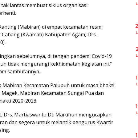
L
 tak lantas membuat siklus organisasi
rhenti.
 Ranting (Mabiran) di empat kecamatan resmi
L
tir Cabang (Kwarcab) Kabupaten Agam, Drs.
0).
ndingkan sebelumnya, di tengah pandemi Covid-19
L
mun tidak mengurangi kekhidmatan kegiatan ini,”
lam sambutannya.
s Mabiran Kecamatan Palupuh untuk masa bhakti
L
 Magek, Mabiran Kecamatan Sungai Pua dan
akti 2020-2023.
L
but, Drs. Martiaswanto Dt. Maruhun mengucapkan
ran dan segera untuk melantik pengurus Kwartir
sing.