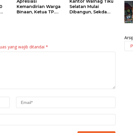
Apresiasi
Kantor Walnag Tiku
0
Kemandirian Warga
Selatan Mulai
Binaan, Ketua TP.
Dibangun, Sekda
PKK Agam Hadiri
Agam: Kebutuhan
Panen Raya KJA
Tingkatkan Layanan
Binaan Rutan
Maninjau
Arsi
uas yang wajib ditandai
*