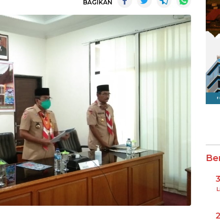
BAGIKAN
Be
L