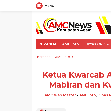
MENU
Langsung
ke
konten
BERANDA
AMC Info
Lintas OPD
Beranda
AMC Info
Ketua Kwarcab 
Mabiran dan Kw
AMC Web Master
-
AMC Info
,
Dinas 