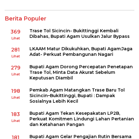
Berita Populer
Trase Tol Sicincin- Bukittinggi Kembali
369
Dibahas, Bupati Agam Usulkan Jalur Bypass
Lihat
LKAAM Matur Dikukuhkan, Bupati Agam:Jaga
281
Adat- Perkuat Pembangunan Nagari
Lihat
Bupati Agam Dorong Percepatan Penetapan
279
Trase Tol, Minta Data Akurat Sebelum
Lihat
Keputusan Diambil
Pemkab Agam Matangkan Trase Baru Tol
198
Sicincin–Bukittinggi, Bupati : Dampak
Lihat
Sosialnya Lebih Kecil
Bupati Agam Tekan Kesepakatan LP2B,
183
Perkuat Komitmen Lindungi Lahan Pertanian
Lihat
dan Ketahanan Pangan
Bupati Agam Gelar Pengajian Rutin Bersama
181