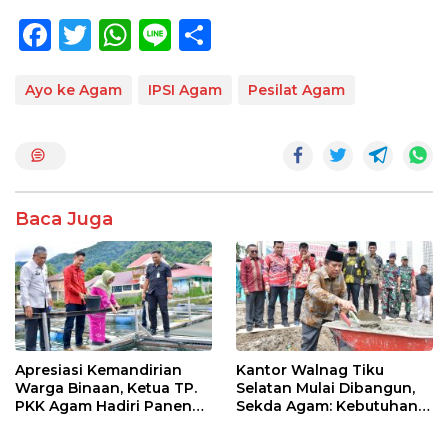
F
T
W
Li
S
ac
w
h
n
h
e
itt
at
e
ar
Ayo ke Agam
IPSI Agam
Pesilat Agam
b
er
s
e
o
A
o
p
k
p
Baca Juga
Apresiasi Kemandirian
Kantor Walnag Tiku
Warga Binaan, Ketua TP.
Selatan Mulai Dibangun,
PKK Agam Hadiri Panen
Sekda Agam: Kebutuhan
Raya KJA Binaan Rutan
Tingkatkan Layanan
Maninjau