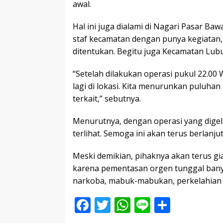
awal.
Hal ini juga dialami di Nagari Pasar Ba
staf kecamatan dengan punya kegiatan
ditentukan. Begitu juga Kecamatan Lu
“Setelah dilakukan operasi pukul 22.00
lagi di lokasi. Kita menurunkan puluhan 
terkait,” sebutnya.
Menurutnya, dengan operasi yang digel
terlihat. Semoga ini akan terus berlanj
Meski demikian, pihaknya akan terus g
karena pementasan orgen tunggal bany
narkoba, mabuk-mabukan, perkelahian 
F
T
W
Li
S
ac
w
h
n
h