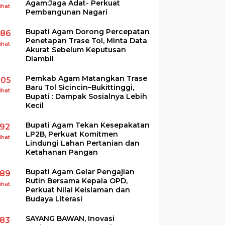
Agam:Jaga Adat- Perkuat
ihat
Pembangunan Nagari
Bupati Agam Dorong Percepatan
286
Penetapan Trase Tol, Minta Data
ihat
Akurat Sebelum Keputusan
Diambil
Pemkab Agam Matangkan Trase
205
Baru Tol Sicincin–Bukittinggi,
ihat
Bupati : Dampak Sosialnya Lebih
Kecil
Bupati Agam Tekan Kesepakatan
192
LP2B, Perkuat Komitmen
ihat
Lindungi Lahan Pertanian dan
Ketahanan Pangan
Bupati Agam Gelar Pengajian
189
Rutin Bersama Kepala OPD,
ihat
Perkuat Nilai Keislaman dan
Budaya Literasi
SAYANG BAWAN, Inovasi
183