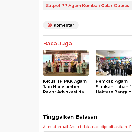
e
itt
at
e
ar
Satpol PP Agam Kembali Gelar Operasi
b
er
s
e
o
A
Komentar
o
p
k
p
Baca Juga
Ketua TP PKK Agam
Pemkab Agam
Jadi Narasumber
Siapkan Lahan 1
Rakor Advokasi dan
Hektare Bangun
Sosialisasi Program
Sekolah Rakyat
Imunisasi 2026
Tinggalkan Balasan
Alamat email Anda tidak akan dipublikasikan.
R