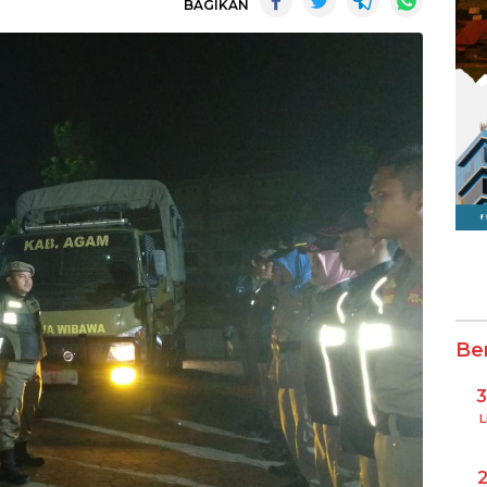
BAGIKAN
Be
L