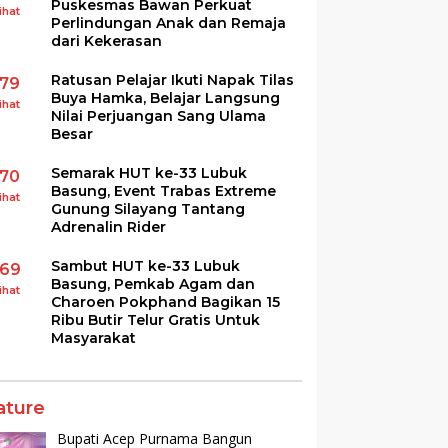
Puskesmas Bawan Perkuat
ihat
Perlindungan Anak dan Remaja
dari Kekerasan
Ratusan Pelajar Ikuti Napak Tilas
179
Buya Hamka, Belajar Langsung
ihat
Nilai Perjuangan Sang Ulama
Besar
Semarak HUT ke-33 Lubuk
170
Basung, Event Trabas Extreme
ihat
Gunung Silayang Tantang
Adrenalin Rider
Sambut HUT ke-33 Lubuk
169
Basung, Pemkab Agam dan
ihat
Charoen Pokphand Bagikan 15
Ribu Butir Telur Gratis Untuk
Masyarakat
ature
Bupati Acep Purnama Bangun