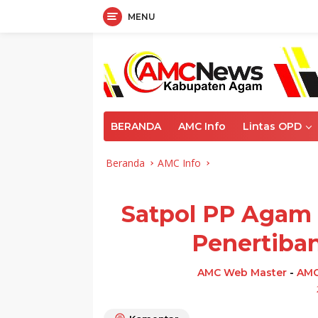
MENU
Langsung
ke
konten
BERANDA
AMC Info
Lintas OPD
Beranda
AMC Info
Satpol PP Agam 
Penertiba
AMC Web Master
-
AMC