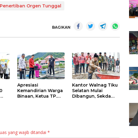
 Penertiban Orgen Tunggal
BAGIKAN
Apresiasi
Kantor Walnag Tiku
0
Kemandirian Warga
Selatan Mulai
Binaan, Ketua TP.
Dibangun, Sekda
PKK Agam Hadiri
Agam: Kebutuhan
Panen Raya KJA
Tingkatkan Layanan
Binaan Rutan
Maninjau
uas yang wajib ditandai
*