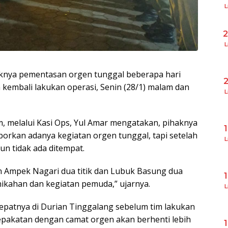
L
L
knya pementasan orgen tunggal beberapa hari
kembali lakukan operasi, Senin (28/1) malam dan
L
, melalui Kasi Ops, Yul Amar mengatakan, pihaknya
aporkan adanya kegiatan orgen tunggal, tapi setelah
L
un tidak ada ditempat.
an Ampek Nagari dua titik dan Lubuk Basung dua
rnikahan dan kegiatan pemuda,” ujarnya.
L
patnya di Durian Tinggalang sebelum tim lakukan
epakatan dengan camat orgen akan berhenti lebih