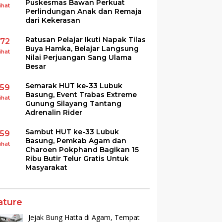
Puskesmas Bawan Perkuat
ihat
Perlindungan Anak dan Remaja
dari Kekerasan
Ratusan Pelajar Ikuti Napak Tilas
172
Buya Hamka, Belajar Langsung
ihat
Nilai Perjuangan Sang Ulama
Besar
Semarak HUT ke-33 Lubuk
159
Basung, Event Trabas Extreme
ihat
Gunung Silayang Tantang
Adrenalin Rider
Sambut HUT ke-33 Lubuk
159
Basung, Pemkab Agam dan
ihat
Charoen Pokphand Bagikan 15
Ribu Butir Telur Gratis Untuk
Masyarakat
ature
Jejak Bung Hatta di Agam, Tempat