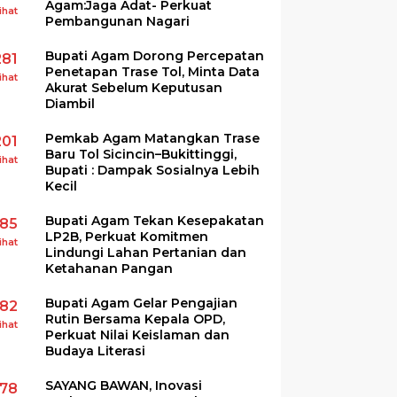
Agam:Jaga Adat- Perkuat
ihat
Pembangunan Nagari
Bupati Agam Dorong Percepatan
281
Penetapan Trase Tol, Minta Data
ihat
Akurat Sebelum Keputusan
Diambil
Pemkab Agam Matangkan Trase
201
Baru Tol Sicincin–Bukittinggi,
ihat
Bupati : Dampak Sosialnya Lebih
Kecil
Bupati Agam Tekan Kesepakatan
185
LP2B, Perkuat Komitmen
ihat
Lindungi Lahan Pertanian dan
Ketahanan Pangan
Bupati Agam Gelar Pengajian
182
Rutin Bersama Kepala OPD,
ihat
Perkuat Nilai Keislaman dan
Budaya Literasi
SAYANG BAWAN, Inovasi
178