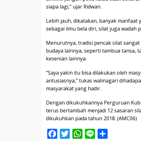
siapa lagi,” ujar Ridwan.
Lebih jauh, dikatakan, banyak manfaat y
sebagai ilmu bela diri, silat juga wada
Menurutnya, tradisi pencak silat sanga
budaya lainnya, seperti tambua tansa, t
kesenian lainnya.
“Saya yakin itu bisa dilakukan oleh ma
antusiasnya,” tukas walinagari dihadap
masyarakat yang hadir.
Dengan dikukuhkannya Perguruan Kubu 
terus bertambah menjadi 12 sasaran sil
dikukuhkan pada tahun 2018. (AMC06)
F
T
W
Li
S