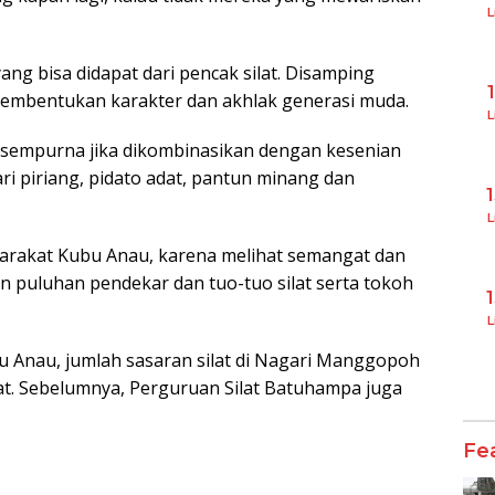
L
ang bisa didapat dari pencak silat. Disamping
h pembentukan karakter dan akhlak generasi muda.
L
t sempurna jika dikombinasikan dengan kesenian
ari piriang, pidato adat, pantun minang dan
L
syarakat Kubu Anau, karena melihat semangat dan
an puluhan pendekar dan tuo-tuo silat serta tokoh
L
Anau, jumlah sasaran silat di Nagari Manggopoh
at. Sebelumnya, Perguruan Silat Batuhampa juga
Fe