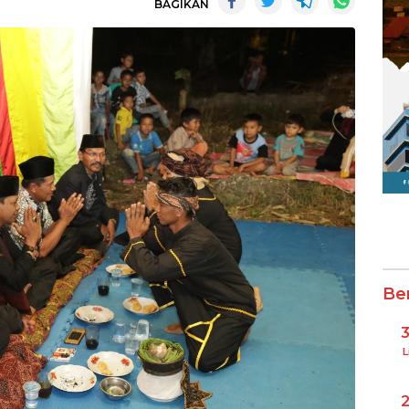
BAGIKAN
Be
L