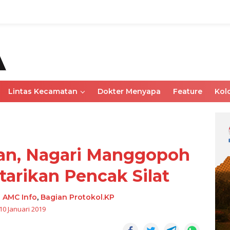
Lintas Kecamatan
Dokter Menyapa
Feature
Kol
uan, Nagari Manggopoh
arikan Pencak Silat
-
AMC Info
,
Bagian Protokol.KP
10 Januari 2019