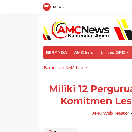
MENU
Langsung
ke
konten
BERANDA
AMC Info
Lintas OPD
Beranda
AMC Info
Miliki 12 Pergur
Komitmen Lest
AMC Web Master