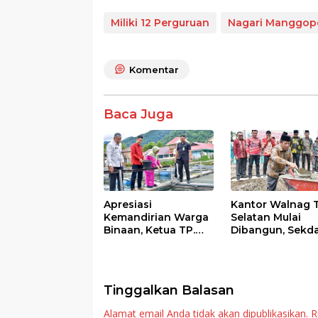
ac
w
h
n
h
e
itt
at
e
ar
Miliki 12 Perguruan
Nagari Manggopo
b
er
s
e
o
A
Komentar
o
p
k
p
Baca Juga
Apresiasi
Kantor Walnag 
Kemandirian Warga
Selatan Mulai
Binaan, Ketua TP.
Dibangun, Sekd
PKK Agam Hadiri
Agam: Kebutuh
Panen Raya KJA
Tingkatkan Lay
Binaan Rutan
Maninjau
Tinggalkan Balasan
Alamat email Anda tidak akan dipublikasikan.
R