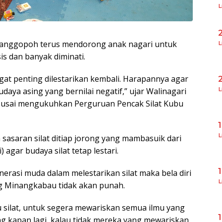
L
anggopoh terus mendorong anak nagari untuk
L
is dan banyak diminati.
gat penting dilestarikan kembali. Harapannya agar
daya asing yang bernilai negatif,” ujar Walinagari
L
 usai mengukuhkan Perguruan Pencak Silat Kubu
L
sasaran silat ditiap jorong yang mambasuik dari
 agar budaya silat tetap lestari.
rasi muda dalam melestarikan silat maka bela diri
L
 Minangkabau tidak akan punah.
silat, untuk segera mewariskan semua ilmu yang
rang kapan lagi, kalau tidak mereka yang mewariskan