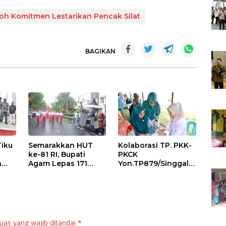
h Komitmen Lestarikan Pencak Silat
BAGIKAN
Tiku
Semarakkan HUT
Kolaborasi TP. PKK-
ke-81 RI, Bupati
PKCK
a
Agam Lepas 171
Yon.TP879/Singgala
an
Regu Gerak Jalan
ng Untuk Warga
anan
Tepat Waktu
Sitalang Diapresiasi
Bupati Agam
uas yang wajib ditandai
*