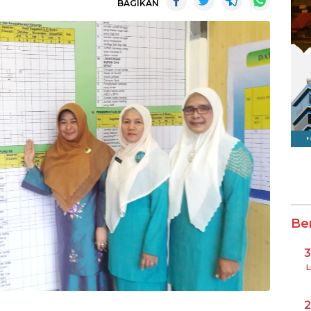
BAGIKAN
Be
L