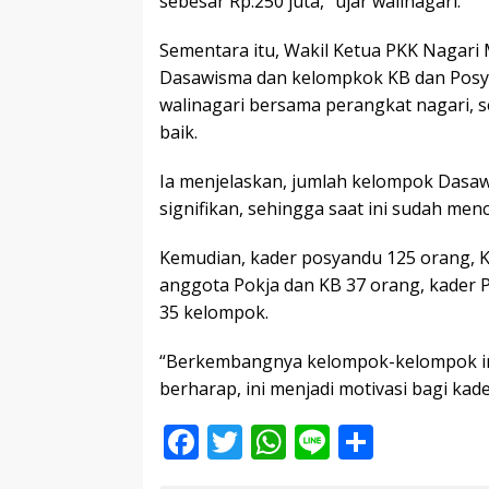
sebesar Rp.250 juta,” ujar walinagari.
Sementara itu, Wakil Ketua PKK Nagar
Dasawisma dan kelompkok KB dan Posy
walinagari bersama perangkat nagari, 
baik.
Ia menjelaskan, jumlah kelompok Dasa
signifikan, sehingga saat ini sudah men
Kemudian, kader posyandu 125 orang, K
anggota Pokja dan KB 37 orang, kader
35 kelompok.
“Berkembangnya kelompok-kelompok ini 
berharap, ini menjadi motivasi bagi kade
F
T
W
Li
S
ac
w
h
n
h