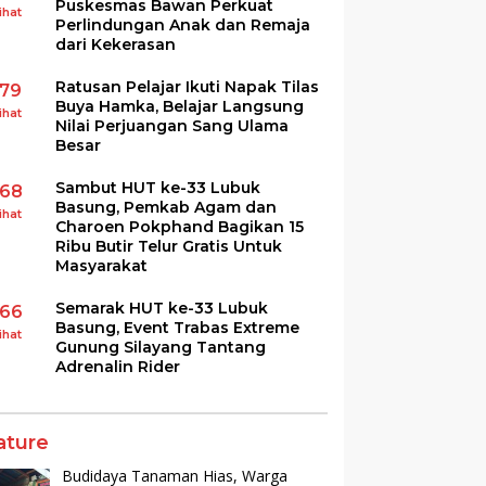
Puskesmas Bawan Perkuat
ihat
Perlindungan Anak dan Remaja
dari Kekerasan
Ratusan Pelajar Ikuti Napak Tilas
179
Buya Hamka, Belajar Langsung
ihat
Nilai Perjuangan Sang Ulama
Besar
Sambut HUT ke-33 Lubuk
168
Basung, Pemkab Agam dan
ihat
Charoen Pokphand Bagikan 15
Ribu Butir Telur Gratis Untuk
Masyarakat
Semarak HUT ke-33 Lubuk
166
Basung, Event Trabas Extreme
ihat
Gunung Silayang Tantang
Adrenalin Rider
ature
Budidaya Tanaman Hias, Warga