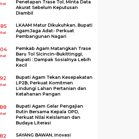
Penetapan Trase Tol, Minta Data
ihat
Akurat Sebelum Keputusan
Diambil
LKAAM Matur Dikukuhkan, Bupati
285
Agam:Jaga Adat- Perkuat
ihat
Pembangunan Nagari
Pemkab Agam Matangkan Trase
204
Baru Tol Sicincin–Bukittinggi,
ihat
Bupati : Dampak Sosialnya Lebih
Kecil
Bupati Agam Tekan Kesepakatan
192
LP2B, Perkuat Komitmen
ihat
Lindungi Lahan Pertanian dan
Ketahanan Pangan
Bupati Agam Gelar Pengajian
188
Rutin Bersama Kepala OPD,
ihat
Perkuat Nilai Keislaman dan
Budaya Literasi
SAYANG BAWAN, Inovasi
182