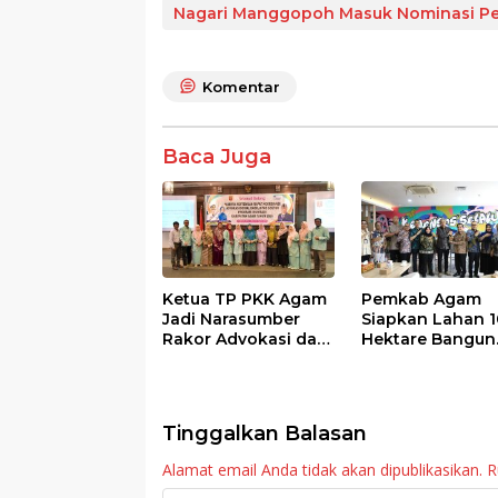
e
itt
at
e
ar
Nagari Manggopoh Masuk Nominasi Pen
b
er
s
e
o
A
Komentar
o
p
k
p
Baca Juga
Ketua TP PKK Agam
Pemkab Agam
Jadi Narasumber
Siapkan Lahan 1
Rakor Advokasi dan
Hektare Bangun
Sosialisasi Program
Sekolah Rakyat
Imunisasi 2026
Tinggalkan Balasan
Alamat email Anda tidak akan dipublikasikan.
R