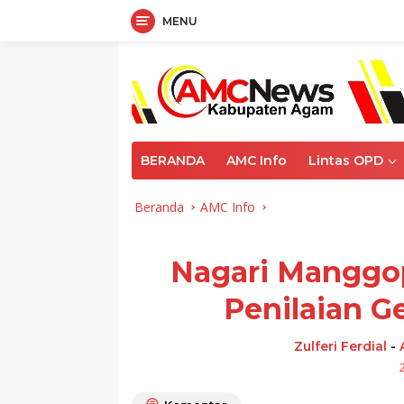
MENU
Langsung
ke
konten
BERANDA
AMC Info
Lintas OPD
Beranda
AMC Info
Nagari Manggo
Penilaian G
Zulferi Ferdial
-