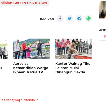
ilaian Gerkan PKK KB Kes
BAGIKAN
Arsi
Apresiasi
Kantor Walnag Tiku
0
Kemandirian Warga
Selatan Mulai
Binaan, Ketua TP.
Dibangun, Sekda
PKK Agam Hadiri
Agam: Kebutuhan
Panen Raya KJA
Tingkatkan Layanan
Binaan Rutan
Maninjau
uas yang wajib ditandai
*