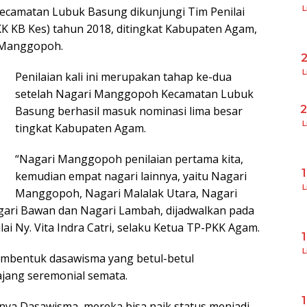
L
camatan Lubuk Basung dikunjungi Tim Penilai
 KB Kes) tahun 2018, ditingkat Kabupaten Agam,
i Manggopoh.
L
Penilaian kali ini merupakan tahap ke-dua
setelah Nagari Manggopoh Kecamatan Lubuk
Basung berhasil masuk nominasi lima besar
L
tingkat Kabupaten Agam.
“Nagari Manggopoh penilaian pertama kita,
kemudian empat nagari lainnya, yaitu Nagari
L
Manggopoh, Nagari Malalak Utara, Nagari
ari Bawan dan Nagari Lambah, dijadwalkan pada
lai Ny. Vita Indra Catri, selaku Ketua TP-PKK Agam.
L
embentuk dasawisma yang betul-betul
ajang seremonial semata.
ya Dasawisma, mereka bisa naik status menjadi