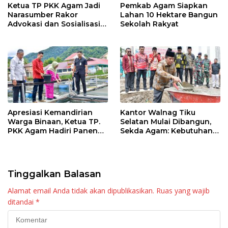
Ketua TP PKK Agam Jadi
Pemkab Agam Siapkan
Narasumber Rakor
Lahan 10 Hektare Bangun
Advokasi dan Sosialisasi
Sekolah Rakyat
Program Imunisasi 2026
Apresiasi Kemandirian
Kantor Walnag Tiku
Warga Binaan, Ketua TP.
Selatan Mulai Dibangun,
PKK Agam Hadiri Panen
Sekda Agam: Kebutuhan
Raya KJA Binaan Rutan
Tingkatkan Layanan
Maninjau
Tinggalkan Balasan
Alamat email Anda tidak akan dipublikasikan.
Ruas yang wajib
ditandai
*