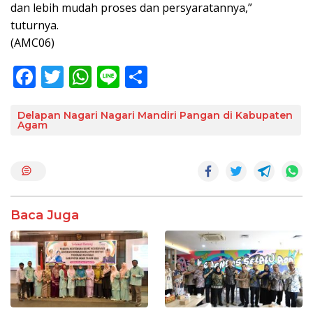
dan lebih mudah proses dan persyaratannya,”
tuturnya.
(AMC06)
F
T
W
Li
S
ac
w
h
n
h
e
itt
at
e
ar
Delapan Nagari Nagari Mandiri Pangan di Kabupaten
Agam
b
er
s
e
o
A
o
p
k
p
Baca Juga