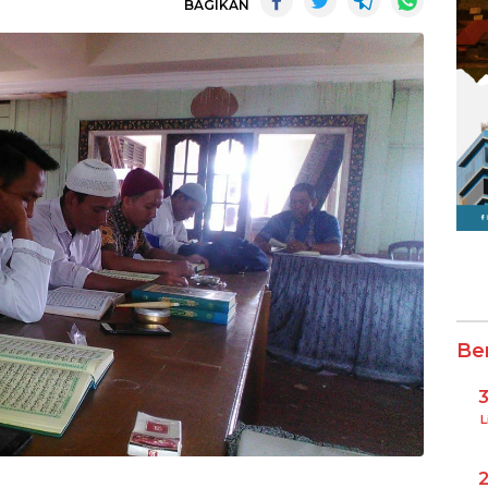
BAGIKAN
Be
L