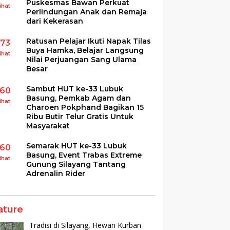
Puskesmas Bawan Perkuat
ihat
Perlindungan Anak dan Remaja
dari Kekerasan
Ratusan Pelajar Ikuti Napak Tilas
173
Buya Hamka, Belajar Langsung
ihat
Nilai Perjuangan Sang Ulama
Besar
Sambut HUT ke-33 Lubuk
160
Basung, Pemkab Agam dan
ihat
Charoen Pokphand Bagikan 15
Ribu Butir Telur Gratis Untuk
Masyarakat
Semarak HUT ke-33 Lubuk
160
Basung, Event Trabas Extreme
ihat
Gunung Silayang Tantang
Adrenalin Rider
ature
Tradisi di Silayang, Hewan Kurban