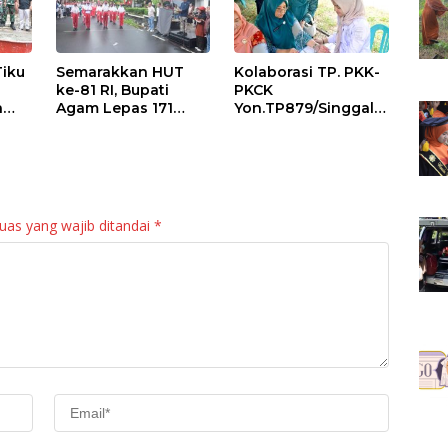
Tiku
Semarakkan HUT
Kolaborasi TP. PKK-
ke-81 RI, Bupati
PKCK
a
Agam Lepas 171
Yon.TP879/Singgala
an
Regu Gerak Jalan
ng Untuk Warga
anan
Tepat Waktu
Sitalang Diapresiasi
Bupati Agam
uas yang wajib ditandai
*