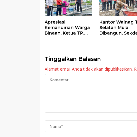
Apresiasi
Kantor Walnag 
Kemandirian Warga
Selatan Mulai
Binaan, Ketua TP.
Dibangun, Sekd
PKK Agam Hadiri
Agam: Kebutuh
Panen Raya KJA
Tingkatkan Lay
Binaan Rutan
Maninjau
Tinggalkan Balasan
Alamat email Anda tidak akan dipublikasikan.
R