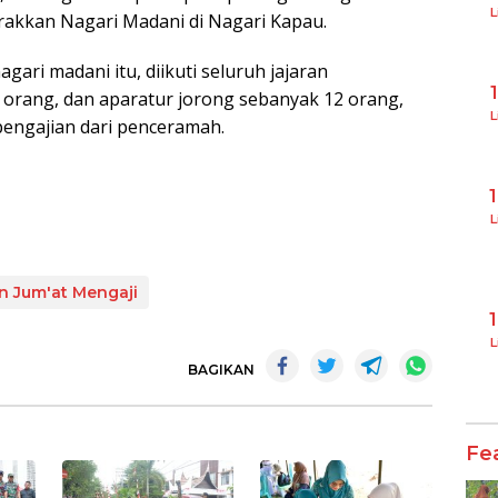
L
akkan Nagari Madani di Nagari Kapau.
ari madani itu, diikuti seluruh jajaran
orang, dan aparatur jorong sebanyak 12 orang,
L
 pengajian dari penceramah.
L
n Jum'at Mengaji
L
BAGIKAN
Fe