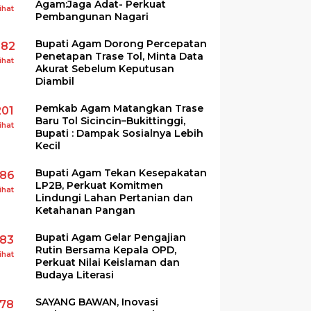
Agam:Jaga Adat- Perkuat
ihat
Pembangunan Nagari
Bupati Agam Dorong Percepatan
282
Penetapan Trase Tol, Minta Data
ihat
Akurat Sebelum Keputusan
Diambil
Pemkab Agam Matangkan Trase
201
Baru Tol Sicincin–Bukittinggi,
ihat
Bupati : Dampak Sosialnya Lebih
Kecil
Bupati Agam Tekan Kesepakatan
186
LP2B, Perkuat Komitmen
ihat
Lindungi Lahan Pertanian dan
Ketahanan Pangan
Bupati Agam Gelar Pengajian
183
Rutin Bersama Kepala OPD,
ihat
Perkuat Nilai Keislaman dan
Budaya Literasi
SAYANG BAWAN, Inovasi
178