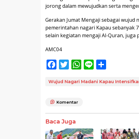
jorong dalam mewujudkan serta menger
Gerakan Jumat Mengaji sebagai wujud nag
pemerintahan nagari Kapau sebanyak 7 
selain kegiatan mengaji Al-Quran, juga
AMC04
F
T
W
Li
S
ac
w
h
n
h
e
itt
at
e
ar
Wujud Nagari Madani Kapau Intensifka
b
er
s
e
o
A
Komentar
o
p
k
p
Baca Juga