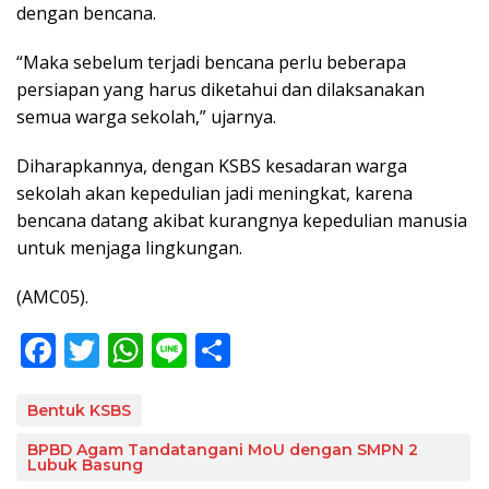
dengan bencana.
“Maka sebelum terjadi bencana perlu beberapa
persiapan yang harus diketahui dan dilaksanakan
semua warga sekolah,” ujarnya.
Diharapkannya, dengan KSBS kesadaran warga
sekolah akan kepedulian jadi meningkat, karena
bencana datang akibat kurangnya kepedulian manusia
untuk menjaga lingkungan.
(AMC05).
F
T
W
Li
S
ac
w
h
n
h
e
itt
at
e
ar
Bentuk KSBS
b
er
s
e
BPBD Agam Tandatangani MoU dengan SMPN 2
Lubuk Basung