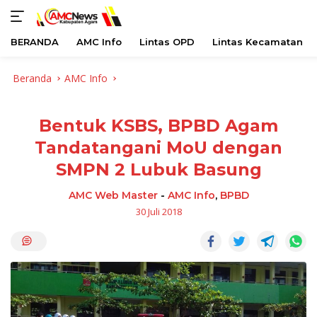
BERANDA
AMC Info
Lintas OPD
Lintas Kecamatan
Langsung
Beranda
AMC Info
ke
konten
Bentuk KSBS, BPBD Agam
Tandatangani MoU dengan
SMPN 2 Lubuk Basung
AMC Web Master
-
AMC Info
,
BPBD
30 Juli 2018