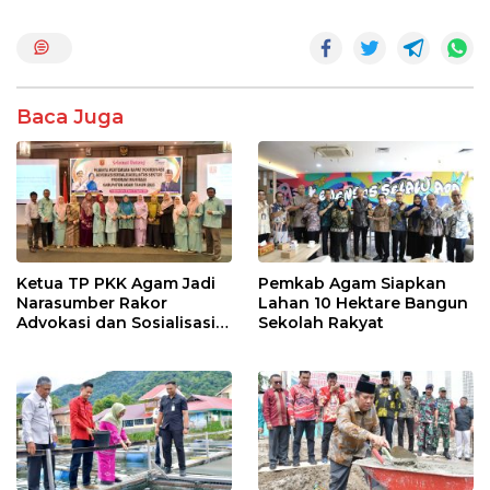
o
A
o
p
k
p
Baca Juga
Ketua TP PKK Agam Jadi
Pemkab Agam Siapkan
Narasumber Rakor
Lahan 10 Hektare Bangun
Advokasi dan Sosialisasi
Sekolah Rakyat
Program Imunisasi 2026