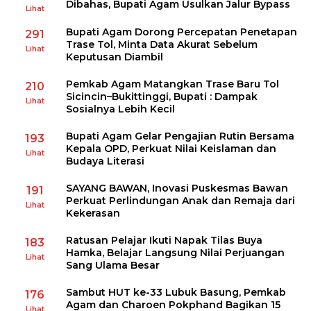
Dibahas, Bupati Agam Usulkan Jalur Bypass
Lihat
Bupati Agam Dorong Percepatan Penetapan
291
Trase Tol, Minta Data Akurat Sebelum
Lihat
Keputusan Diambil
Pemkab Agam Matangkan Trase Baru Tol
210
Sicincin–Bukittinggi, Bupati : Dampak
Lihat
Sosialnya Lebih Kecil
Bupati Agam Gelar Pengajian Rutin Bersama
193
Kepala OPD, Perkuat Nilai Keislaman dan
Lihat
Budaya Literasi
SAYANG BAWAN, Inovasi Puskesmas Bawan
191
Perkuat Perlindungan Anak dan Remaja dari
Lihat
Kekerasan
Ratusan Pelajar Ikuti Napak Tilas Buya
183
Hamka, Belajar Langsung Nilai Perjuangan
Lihat
Sang Ulama Besar
Sambut HUT ke-33 Lubuk Basung, Pemkab
176
Agam dan Charoen Pokphand Bagikan 15
Lihat