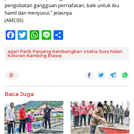
pengobatan gangguan pernafasan, baik untuk ibu
hamil dan menyusui,” jelasnya.
(AMC05)
F
T
W
Li
S
ac
w
h
n
h
e
itt
at
e
ar
agari Parik Panjang Kembangkan Usaha Susu Ndan
Kotoran Kambing Etawa
b
er
s
e
o
A
o
p
k
p
Baca Juga