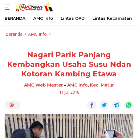
BERANDA
AMC Info
Lintas OPD
Lintas Kecamatan
Langsung
Beranda
AMC Info
ke
konten
Nagari Parik Panjang
Kembangkan Usaha Susu Ndan
Kotoran Kambing Etawa
AMC Web Master
-
AMC Info
,
Kec. Matur
11 Juli 2018