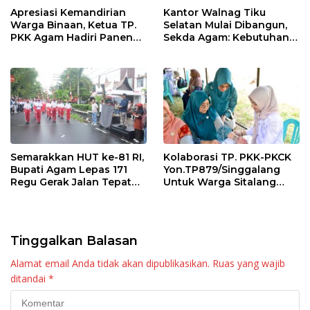
Apresiasi Kemandirian
Kantor Walnag Tiku
Warga Binaan, Ketua TP.
Selatan Mulai Dibangun,
PKK Agam Hadiri Panen
Sekda Agam: Kebutuhan
Raya KJA Binaan Rutan
Tingkatkan Layanan
Maninjau
Semarakkan HUT ke-81 RI,
Kolaborasi TP. PKK-PKCK
Bupati Agam Lepas 171
Yon.TP879/Singgalang
Regu Gerak Jalan Tepat
Untuk Warga Sitalang
Waktu
Diapresiasi Bupati Agam
Tinggalkan Balasan
Alamat email Anda tidak akan dipublikasikan.
Ruas yang wajib
ditandai
*