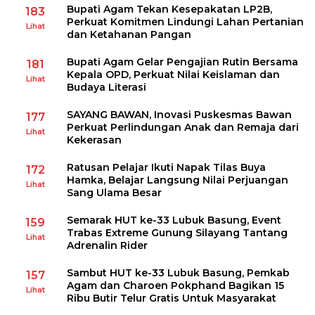
Bupati Agam Tekan Kesepakatan LP2B,
183
Perkuat Komitmen Lindungi Lahan Pertanian
Lihat
dan Ketahanan Pangan
Bupati Agam Gelar Pengajian Rutin Bersama
181
Kepala OPD, Perkuat Nilai Keislaman dan
Lihat
Budaya Literasi
SAYANG BAWAN, Inovasi Puskesmas Bawan
177
Perkuat Perlindungan Anak dan Remaja dari
Lihat
Kekerasan
Ratusan Pelajar Ikuti Napak Tilas Buya
172
Hamka, Belajar Langsung Nilai Perjuangan
Lihat
Sang Ulama Besar
Semarak HUT ke-33 Lubuk Basung, Event
159
Trabas Extreme Gunung Silayang Tantang
Lihat
Adrenalin Rider
Sambut HUT ke-33 Lubuk Basung, Pemkab
157
Agam dan Charoen Pokphand Bagikan 15
Lihat
Ribu Butir Telur Gratis Untuk Masyarakat