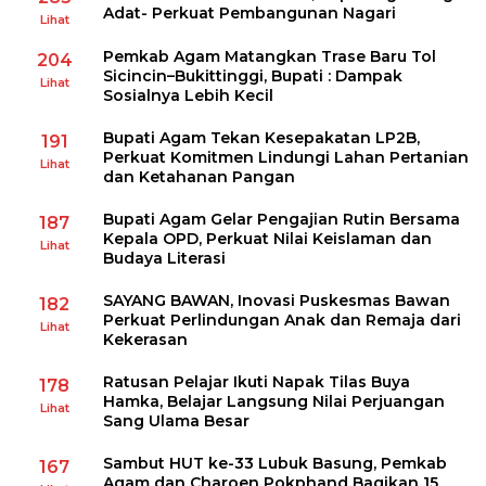
Adat- Perkuat Pembangunan Nagari
Lihat
Pemkab Agam Matangkan Trase Baru Tol
204
Sicincin–Bukittinggi, Bupati : Dampak
Lihat
Sosialnya Lebih Kecil
Bupati Agam Tekan Kesepakatan LP2B,
191
Perkuat Komitmen Lindungi Lahan Pertanian
Lihat
dan Ketahanan Pangan
Bupati Agam Gelar Pengajian Rutin Bersama
187
Kepala OPD, Perkuat Nilai Keislaman dan
Lihat
Budaya Literasi
SAYANG BAWAN, Inovasi Puskesmas Bawan
182
Perkuat Perlindungan Anak dan Remaja dari
Lihat
Kekerasan
Ratusan Pelajar Ikuti Napak Tilas Buya
178
Hamka, Belajar Langsung Nilai Perjuangan
Lihat
Sang Ulama Besar
Sambut HUT ke-33 Lubuk Basung, Pemkab
167
Agam dan Charoen Pokphand Bagikan 15