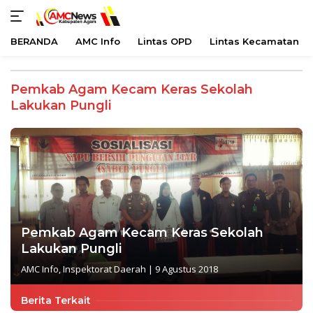
BERANDA
AMC Info
Lintas OPD
Lintas Kecamatan
Langsung
ke
Pemkab Agam Kecam Keras Sekolah
konten
Lakukan Pungli
Pemkab Agam Kecam Keras Sekolah
Lakukan Pungli
AMC Info
,
Inspektorat Daerah
|
9 Agustus 2018
Berita Terkait