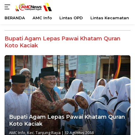
BERANDA
AMC Info
Lintas OPD
Lintas Kecamatan
Langsung
ke
Bupati Agam Lepas Pawai Khatam Quran
konten
Koto Kaciak
Bupati Agam Lepas Pawai Khatam Quran
Koto Kaciak
AMC Info
,
Kec. Tanjung Raya
|
12 Agustus 2018