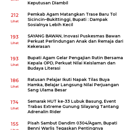
Keputusan Diambil
Pemkab Agam Matangkan Trase Baru Tol
212
Sicincin–Bukittinggi, Bupati : Dampak
Lihat
Sosialnya Lebih Kecil
SAYANG BAWAN, Inovasi Puskesmas Bawan
193
Perkuat Perlindungan Anak dan Remaja dari
Lihat
Kekerasan
Bupati Agam Gelar Pengajian Rutin Bersama
193
Kepala OPD, Perkuat Nilai Keislaman dan
Lihat
Budaya Literasi
Ratusan Pelajar Ikuti Napak Tilas Buya
186
Hamka, Belajar Langsung Nilai Perjuangan
Lihat
Sang Ulama Besar
Semarak HUT ke-33 Lubuk Basung, Event
174
Trabas Extreme Gunung Silayang Tantang
Lihat
Adrenalin Rider
Pisah Sambut Dandim 0304/Agam, Bupati
155
Benni Warlis Tegaskan Pentingnya
Lihat