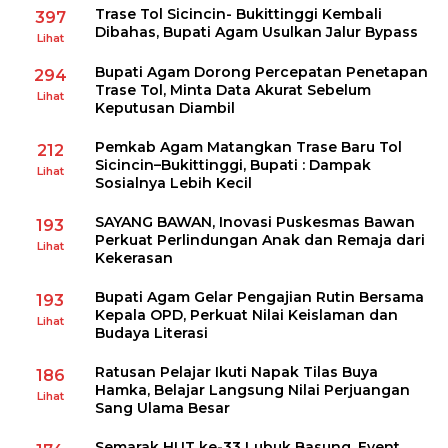
Trase Tol Sicincin- Bukittinggi Kembali
397
Dibahas, Bupati Agam Usulkan Jalur Bypass
Lihat
Bupati Agam Dorong Percepatan Penetapan
294
Trase Tol, Minta Data Akurat Sebelum
Lihat
Keputusan Diambil
Pemkab Agam Matangkan Trase Baru Tol
212
Sicincin–Bukittinggi, Bupati : Dampak
Lihat
Sosialnya Lebih Kecil
SAYANG BAWAN, Inovasi Puskesmas Bawan
193
Perkuat Perlindungan Anak dan Remaja dari
Lihat
Kekerasan
Bupati Agam Gelar Pengajian Rutin Bersama
193
Kepala OPD, Perkuat Nilai Keislaman dan
Lihat
Budaya Literasi
Ratusan Pelajar Ikuti Napak Tilas Buya
186
Hamka, Belajar Langsung Nilai Perjuangan
Lihat
Sang Ulama Besar
Semarak HUT ke-33 Lubuk Basung, Event