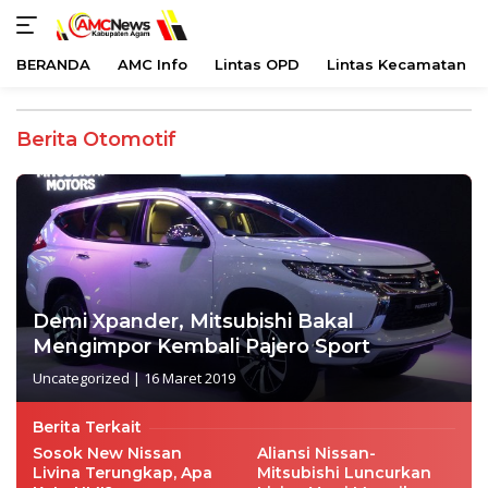
BERANDA
AMC Info
Lintas OPD
Lintas Kecamatan
Langsung
ke
Berita Otomotif
konten
Demi Xpander, Mitsubishi Bakal
Mengimpor Kembali Pajero Sport
Uncategorized
|
16 Maret 2019
Berita Terkait
Sosok New Nissan
Aliansi Nissan-
Livina Terungkap, Apa
Mitsubishi Luncurkan