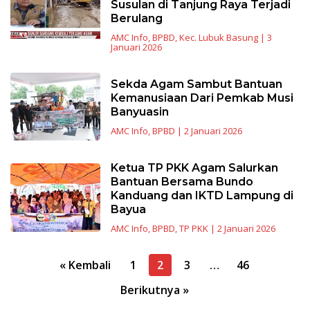
Susulan di Tanjung Raya Terjadi
Berulang
AMC Info
,
BPBD
,
Kec. Lubuk Basung
|
3
Januari 2026
Sekda Agam Sambut Bantuan
Kemanusiaan Dari Pemkab Musi
Banyuasin
AMC Info
,
BPBD
|
2 Januari 2026
Ketua TP PKK Agam Salurkan
Bantuan Bersama Bundo
Kanduang dan IKTD Lampung di
Bayua
AMC Info
,
BPBD
,
TP PKK
|
2 Januari 2026
Navigasi
« Kembali
1
2
3
…
46
pos
Berikutnya »