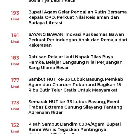
Sosialnya Lebih Kecil
Bupati Agam Gelar Pengajian Rutin Bersama
193
Kepala OPD, Perkuat Nilai Keislaman dan
Lihat
Budaya Literasi
SAYANG BAWAN, Inovasi Puskesmas Bawan
191
Perkuat Perlindungan Anak dan Remaja dari
Lihat
Kekerasan
Ratusan Pelajar Ikuti Napak Tilas Buya
183
Hamka, Belajar Langsung Nilai Perjuangan
Lihat
Sang Ulama Besar
Sambut HUT ke-33 Lubuk Basung, Pemkab
177
Agam dan Charoen Pokphand Bagikan 15
Lihat
Ribu Butir Telur Gratis Untuk Masyarakat
Semarak HUT ke-33 Lubuk Basung, Event
173
Trabas Extreme Gunung Silayang Tantang
Lihat
Adrenalin Rider
Pisah Sambut Dandim 0304/Agam, Bupati
152
Benni Warlis Tegaskan Pentingnya
Lihat