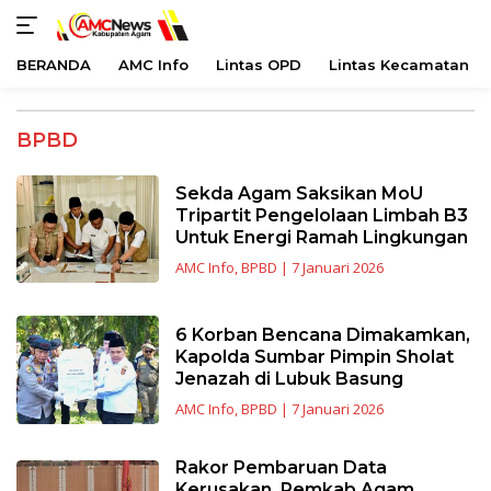
BERANDA
AMC Info
Lintas OPD
Lintas Kecamatan
Langsung
ke
BPBD
konten
Sekda Agam Saksikan MoU
Tripartit Pengelolaan Limbah B3
Untuk Energi Ramah Lingkungan
AMC Info
,
BPBD
|
7 Januari 2026
6 Korban Bencana Dimakamkan,
Kapolda Sumbar Pimpin Sholat
Jenazah di Lubuk Basung
AMC Info
,
BPBD
|
7 Januari 2026
Rakor Pembaruan Data
Kerusakan, Pemkab Agam