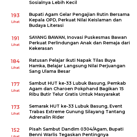
Sosialnya Lebih Kecil
Bupati Agam Gelar Pengajian Rutin Bersama
193
Kepala OPD, Perkuat Nilai Keislaman dan
Lihat
Budaya Literasi
SAYANG BAWAN, Inovasi Puskesmas Bawan
191
Perkuat Perlindungan Anak dan Remaja dari
Lihat
Kekerasan
Ratusan Pelajar Ikuti Napak Tilas Buya
184
Hamka, Belajar Langsung Nilai Perjuangan
Lihat
Sang Ulama Besar
Sambut HUT ke-33 Lubuk Basung, Pemkab
177
Agam dan Charoen Pokphand Bagikan 15
Lihat
Ribu Butir Telur Gratis Untuk Masyarakat
Semarak HUT ke-33 Lubuk Basung, Event
173
Trabas Extreme Gunung Silayang Tantang
Lihat
Adrenalin Rider
Pisah Sambut Dandim 0304/Agam, Bupati
152
Benni Warlis Tegaskan Pentingnya
Lihat