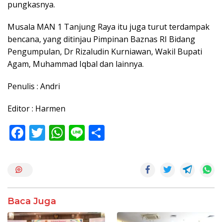
pungkasnya.
Musala MAN 1 Tanjung Raya itu juga turut terdampak
bencana, yang ditinjau Pimpinan Baznas RI Bidang
Pengumpulan, Dr Rizaludin Kurniawan, Wakil Bupati
Agam, Muhammad Iqbal dan lainnya.
Penulis : Andri
Editor : Harmen
F
T
W
Li
S
ac
w
h
n
h
e
itt
at
e
ar
b
er
s
e
o
A
Baca Juga
o
p