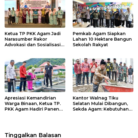
k
p
Ketua TP PKK Agam Jadi
Pemkab Agam Siapkan
Narasumber Rakor
Lahan 10 Hektare Bangun
Advokasi dan Sosialisasi
Sekolah Rakyat
Program Imunisasi 2026
Apresiasi Kemandirian
Kantor Walnag Tiku
Warga Binaan, Ketua TP.
Selatan Mulai Dibangun,
PKK Agam Hadiri Panen
Sekda Agam: Kebutuhan
Raya KJA Binaan Rutan
Tingkatkan Layanan
Maninjau
Tinggalkan Balasan