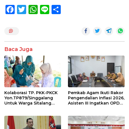
F
T
W
Li
S
ac
w
h
n
h
e
itt
at
e
ar
b
er
s
e
o
A
Baca Juga
o
p
k
p
Kolaborasi TP. PKK-PKCK
Pemkab Agam Ikuti Rakor
Yon.TP879/Singgalang
Pengendalian Inflasi 2026,
Untuk Warga Sitalang
Asisten III Ingatkan OPD
Diapresiasi Bupati Agam
Tetap Waspada Meski
Inflasi Stabil