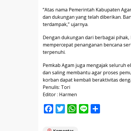
“Atas nama Pemerintah Kabupaten Agam
dan dukungan yang telah diberikan. Ba
terdampak,” ujarnya.
Dengan dukungan dari berbagai pihak,
mempercepat penanganan bencana sert
terpenuhi.
Pemkab Agam juga mengajak seluruh el
dan saling membantu agar proses pemuli
korban dapat kembali beraktivitas den
Penulis: Tori
Editor : Harmen
F
T
W
Li
S
ac
w
h
n
h
e
itt
at
e
ar
Komentar