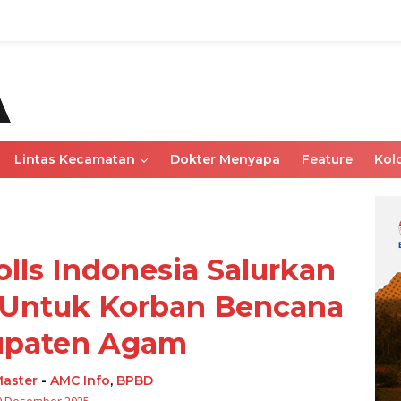
Lintas Kecamatan
Dokter Menyapa
Feature
Kol
olls Indonesia Salurkan
 Untuk Korban Bencana
upaten Agam
aster
-
AMC Info
,
BPBD