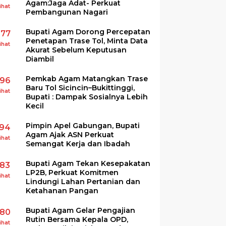
Agam:Jaga Adat- Perkuat
ihat
Pembangunan Nagari
Bupati Agam Dorong Percepatan
277
Penetapan Trase Tol, Minta Data
ihat
Akurat Sebelum Keputusan
Diambil
Pemkab Agam Matangkan Trase
196
Baru Tol Sicincin–Bukittinggi,
ihat
Bupati : Dampak Sosialnya Lebih
Kecil
Pimpin Apel Gabungan, Bupati
194
Agam Ajak ASN Perkuat
ihat
Semangat Kerja dan Ibadah
Bupati Agam Tekan Kesepakatan
183
LP2B, Perkuat Komitmen
ihat
Lindungi Lahan Pertanian dan
Ketahanan Pangan
Bupati Agam Gelar Pengajian
180
Rutin Bersama Kepala OPD,
ihat