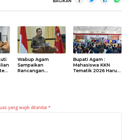
BAGIKAN
uti
Wabup Agam
Bupati Agam :
lian
Sampaikan
Mahasiswa KKN
sten
Rancangan
Tematik 2026 Harus
Perubahan KUA-
Jadi “Maestro”
PPAS APBD 2026
Kebangkitan Nagari
bil
di Palembayan
uas yang wajib ditandai
*