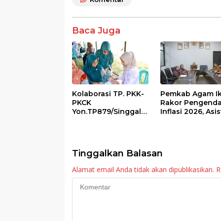
b
er
s
e
o
A
Baca Juga
o
p
k
p
Kolaborasi TP. PKK-
Pemkab Agam Ik
PKCK
Rakor Pengenda
Yon.TP879/Singgala
Inflasi 2026, Asi
ng Untuk Warga
III Ingatkan OPD
Sitalang Diapresiasi
Tetap Waspada
Bupati Agam
Meski Inflasi Sta
Tinggalkan Balasan
Alamat email Anda tidak akan dipublikasikan.
R