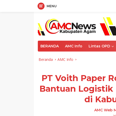
MENU
Langsung
ke
konten
BERANDA
AMC Info
Lintas OPD
Beranda
AMC Info
PT Voith Paper R
Bantuan Logistik
di Kab
AMC Web M