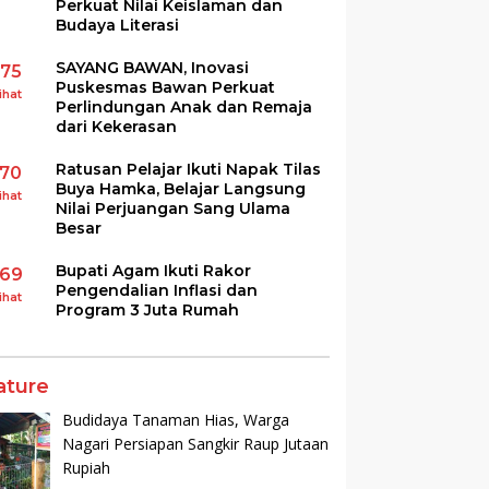
Perkuat Nilai Keislaman dan
Budaya Literasi
SAYANG BAWAN, Inovasi
175
Puskesmas Bawan Perkuat
ihat
Perlindungan Anak dan Remaja
dari Kekerasan
Ratusan Pelajar Ikuti Napak Tilas
170
Buya Hamka, Belajar Langsung
ihat
Nilai Perjuangan Sang Ulama
Besar
Bupati Agam Ikuti Rakor
169
Pengendalian Inflasi dan
ihat
Program 3 Juta Rumah
ature
Budidaya Tanaman Hias, Warga
Nagari Persiapan Sangkir Raup Jutaan
Rupiah