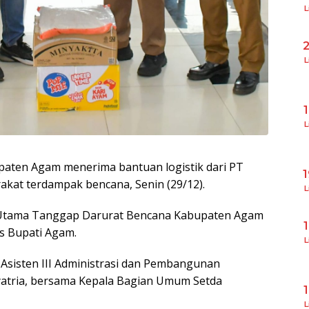
L
L
L
aten Agam menerima bantuan logistik dari PT
rakat terdampak bencana, Senin (29/12).
L
o Utama Tanggap Darurat Bencana Kabupaten Agam
s Bupati Agam.
L
 Asisten III Administrasi dan Pembangunan
yatria, bersama Kepala Bagian Umum Setda
L