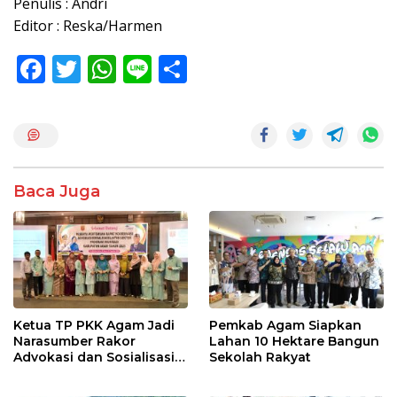
Penulis : Andri
Editor : Reska/Harmen
F
T
W
Li
S
ac
w
h
n
h
e
itt
at
e
ar
b
er
s
e
o
A
Baca Juga
o
p
k
p
Ketua TP PKK Agam Jadi
Pemkab Agam Siapkan
Narasumber Rakor
Lahan 10 Hektare Bangun
Advokasi dan Sosialisasi
Sekolah Rakyat
Program Imunisasi 2026