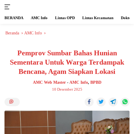
BERANDA
AMC Info
Lintas OPD
Lintas Kecamatan
Langsung
Beranda
AMC Info
ke
konten
Pemprov Sumbar Bahas Hunian
Sementara Untuk Warga
Terdampak Bencana, Agam
Siapkan Lokasi
AMC Web Master
-
AMC Info
,
BPBD
10 Desember 2025