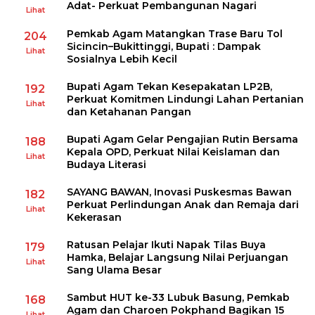
Adat- Perkuat Pembangunan Nagari
Lihat
Pemkab Agam Matangkan Trase Baru Tol
204
Sicincin–Bukittinggi, Bupati : Dampak
Lihat
Sosialnya Lebih Kecil
Bupati Agam Tekan Kesepakatan LP2B,
192
Perkuat Komitmen Lindungi Lahan Pertanian
Lihat
dan Ketahanan Pangan
Bupati Agam Gelar Pengajian Rutin Bersama
188
Kepala OPD, Perkuat Nilai Keislaman dan
Lihat
Budaya Literasi
SAYANG BAWAN, Inovasi Puskesmas Bawan
182
Perkuat Perlindungan Anak dan Remaja dari
Lihat
Kekerasan
Ratusan Pelajar Ikuti Napak Tilas Buya
179
Hamka, Belajar Langsung Nilai Perjuangan
Lihat
Sang Ulama Besar
Sambut HUT ke-33 Lubuk Basung, Pemkab
168
Agam dan Charoen Pokphand Bagikan 15
Lihat