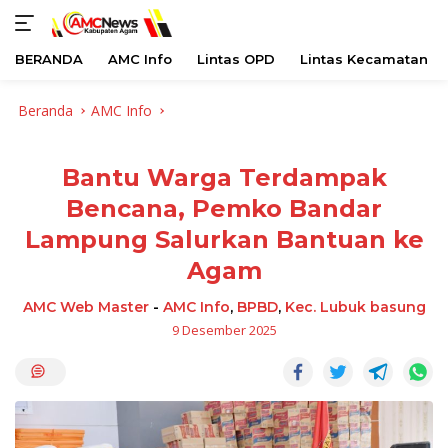
BERANDA
AMC Info
Lintas OPD
Lintas Kecamatan
Langsung
Beranda
AMC Info
ke
konten
Bantu Warga Terdampak
Bencana, Pemko Bandar
Lampung Salurkan Bantuan ke
Agam
AMC Web Master
-
AMC Info
,
BPBD
,
Kec. Lubuk basung
9 Desember 2025