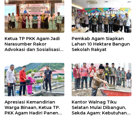
k
p
Ketua TP PKK Agam Jadi
Pemkab Agam Siapkan
Narasumber Rakor
Lahan 10 Hektare Bangun
Advokasi dan Sosialisasi
Sekolah Rakyat
Program Imunisasi 2026
Apresiasi Kemandirian
Kantor Walnag Tiku
Warga Binaan, Ketua TP.
Selatan Mulai Dibangun,
PKK Agam Hadiri Panen
Sekda Agam: Kebutuhan
Raya KJA Binaan Rutan
Tingkatkan Layanan
Maninjau