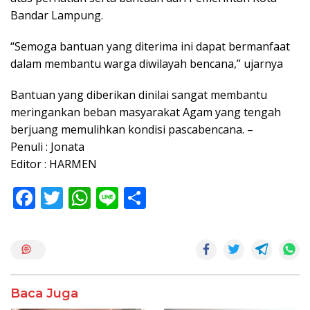
Bandar Lampung.
“Semoga bantuan yang diterima ini dapat bermanfaat
dalam membantu warga diwilayah bencana,” ujarnya
Bantuan yang diberikan dinilai sangat membantu
meringankan beban masyarakat Agam yang tengah
berjuang memulihkan kondisi pascabencana. –
Penuli : Jonata
Editor : HARMEN
F
T
W
Li
S
ac
w
h
n
h
e
itt
at
e
ar
b
er
s
e
o
A
Baca Juga
o
p