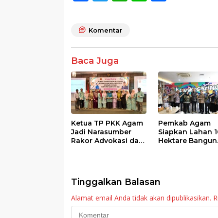
ac
w
h
n
h
e
itt
at
e
ar
Komentar
b
er
s
e
o
A
Baca Juga
o
p
k
p
Ketua TP PKK Agam
Pemkab Agam
Jadi Narasumber
Siapkan Lahan 1
Rakor Advokasi dan
Hektare Bangun
Sosialisasi Program
Sekolah Rakyat
Imunisasi 2026
Tinggalkan Balasan
Alamat email Anda tidak akan dipublikasikan.
R