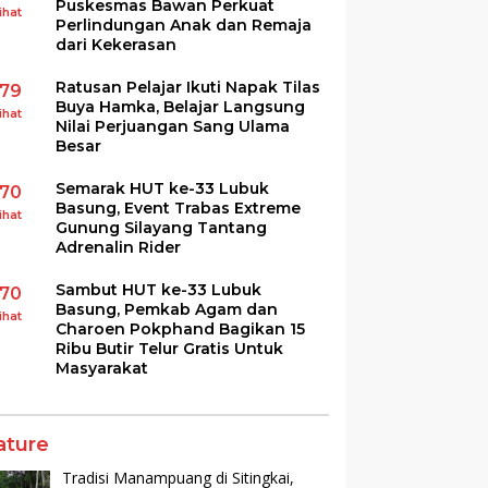
Puskesmas Bawan Perkuat
ihat
Perlindungan Anak dan Remaja
dari Kekerasan
Ratusan Pelajar Ikuti Napak Tilas
179
Buya Hamka, Belajar Langsung
ihat
Nilai Perjuangan Sang Ulama
Besar
Semarak HUT ke-33 Lubuk
170
Basung, Event Trabas Extreme
ihat
Gunung Silayang Tantang
Adrenalin Rider
Sambut HUT ke-33 Lubuk
170
Basung, Pemkab Agam dan
ihat
Charoen Pokphand Bagikan 15
Ribu Butir Telur Gratis Untuk
Masyarakat
ature
Tradisi Manampuang di Sitingkai,