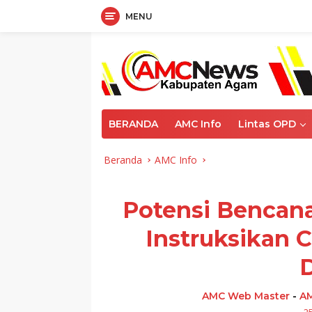
MENU
Langsung
ke
konten
BERANDA
AMC Info
Lintas OPD
Beranda
AMC Info
Potensi Bencana
Instruksikan 
D
AMC Web Master
-
AM