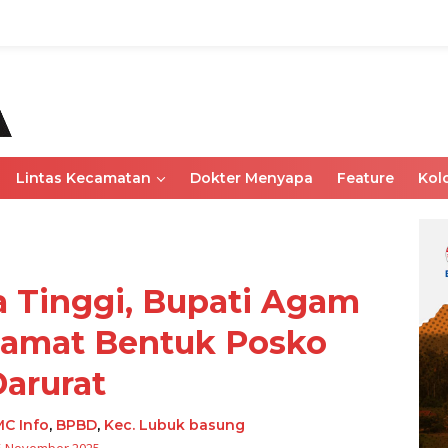
Lintas Kecamatan
Dokter Menyapa
Feature
Kol
 Tinggi, Bupati Agam
Camat Bentuk Posko
arurat
C Info
,
BPBD
,
Kec. Lubuk basung