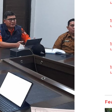
L
L
L
L
Fe