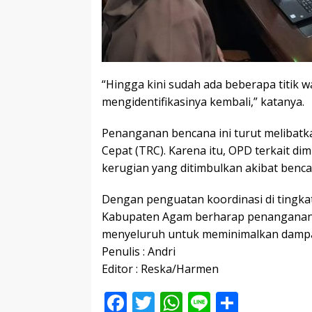
“Hingga kini sudah ada beberapa titik w
mengidentifikasinya kembali,” katanya.
Penanganan bencana ini turut melibat
Cepat (TRC). Karena itu, OPD terkait di
kerugian yang ditimbulkan akibat benca
Dengan penguatan koordinasi di tingk
Kabupaten Agam berharap penanganan b
menyeluruh untuk meminimalkan dampa
Penulis : Andri
Editor : Reska/Harmen
F
T
W
Li
S