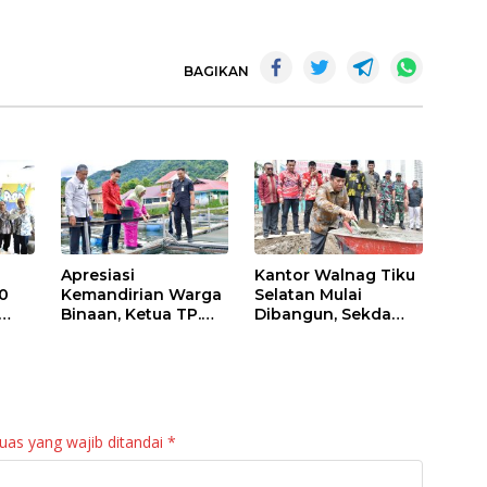
BAGIKAN
Apresiasi
Kantor Walnag Tiku
0
Kemandirian Warga
Selatan Mulai
Binaan, Ketua TP.
Dibangun, Sekda
PKK Agam Hadiri
Agam: Kebutuhan
Panen Raya KJA
Tingkatkan Layanan
Binaan Rutan
Maninjau
uas yang wajib ditandai
*