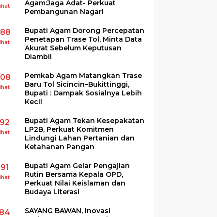
Agam:Jaga Adat- Perkuat
ihat
Pembangunan Nagari
Bupati Agam Dorong Percepatan
288
Penetapan Trase Tol, Minta Data
ihat
Akurat Sebelum Keputusan
Diambil
Pemkab Agam Matangkan Trase
208
Baru Tol Sicincin–Bukittinggi,
ihat
Bupati : Dampak Sosialnya Lebih
Kecil
Bupati Agam Tekan Kesepakatan
192
LP2B, Perkuat Komitmen
ihat
Lindungi Lahan Pertanian dan
Ketahanan Pangan
Bupati Agam Gelar Pengajian
191
Rutin Bersama Kepala OPD,
ihat
Perkuat Nilai Keislaman dan
Budaya Literasi
SAYANG BAWAN, Inovasi
184