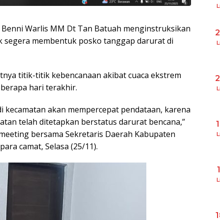
L
H Benni Warlis MM Dt Tan Batuah menginstruksikan
k segera membentuk posko tanggap darurat di
L
nya titik-titik kebencanaan akibat cuaca ekstrem
erapa hari terakhir.
L
di kecamatan akan mempercepat pendataan, karena
an telah ditetapkan berstatus darurat bencana,”
meeting bersama Sekretaris Daerah Kabupaten
L
ara camat, Selasa (25/11).
L