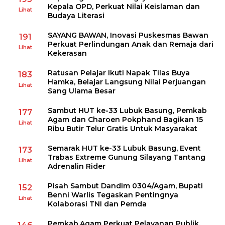
Kepala OPD, Perkuat Nilai Keislaman dan
Lihat
Budaya Literasi
SAYANG BAWAN, Inovasi Puskesmas Bawan
191
Perkuat Perlindungan Anak dan Remaja dari
Lihat
Kekerasan
Ratusan Pelajar Ikuti Napak Tilas Buya
183
Hamka, Belajar Langsung Nilai Perjuangan
Lihat
Sang Ulama Besar
Sambut HUT ke-33 Lubuk Basung, Pemkab
177
Agam dan Charoen Pokphand Bagikan 15
Lihat
Ribu Butir Telur Gratis Untuk Masyarakat
Semarak HUT ke-33 Lubuk Basung, Event
173
Trabas Extreme Gunung Silayang Tantang
Lihat
Adrenalin Rider
Pisah Sambut Dandim 0304/Agam, Bupati
152
Benni Warlis Tegaskan Pentingnya
Lihat
Kolaborasi TNI dan Pemda
Pemkab.Agam Perkuat Pelayanan Publik,