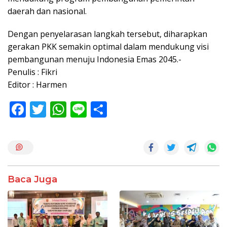
daerah dan nasional.
Dengan penyelarasan langkah tersebut, diharapkan
gerakan PKK semakin optimal dalam mendukung visi
pembangunan menuju Indonesia Emas 2045.-
Penulis : Fikri
Editor : Harmen
F
T
W
Li
S
ac
w
h
n
h
e
itt
at
e
ar
b
er
s
e
o
A
Baca Juga
o
p
k
p