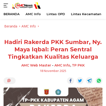
BERANDA
AMC Info
Lintas OPD
Lintas Kecamatan
Langsung
Beranda
AMC Info
ke
konten
Hadiri Rakerda PKK Sumbar, Ny.
Maya Iqbal: Peran Sentral
Tingkatkan Kualitas Keluarga
AMC Web Master
-
AMC Info
,
TP PKK
18 November 2025