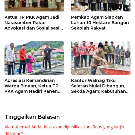
Ketua TP PKK Agam Jadi
Pemkab Agam Siapkan
Narasumber Rakor
Lahan 10 Hektare Bangun
Advokasi dan Sosialisasi
Sekolah Rakyat
Program Imunisasi 2026
Apresiasi Kemandirian
Kantor Walnag Tiku
Warga Binaan, Ketua TP.
Selatan Mulai Dibangun,
PKK Agam Hadiri Panen
Sekda Agam: Kebutuhan
Raya KJA Binaan Rutan
Tingkatkan Layanan
Maninjau
Tinggalkan Balasan
Alamat email Anda tidak akan dipublikasikan.
Ruas yang wajib
ditandai
*