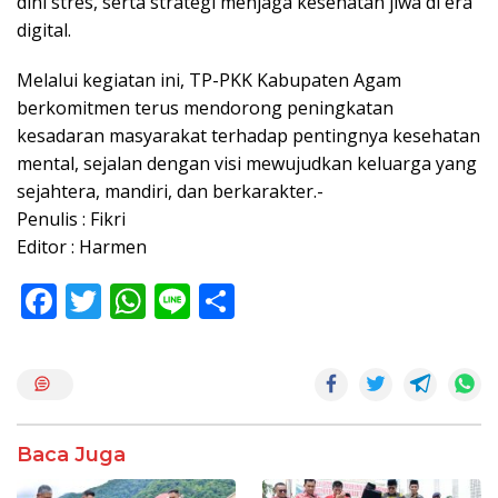
dini stres, serta strategi menjaga kesehatan jiwa di era
digital.
Melalui kegiatan ini, TP-PKK Kabupaten Agam
berkomitmen terus mendorong peningkatan
kesadaran masyarakat terhadap pentingnya kesehatan
mental, sejalan dengan visi mewujudkan keluarga yang
sejahtera, mandiri, dan berkarakter.-
Penulis : Fikri
Editor : Harmen
F
T
W
Li
S
ac
w
h
n
h
e
itt
at
e
ar
b
er
s
e
o
A
Baca Juga
o
p