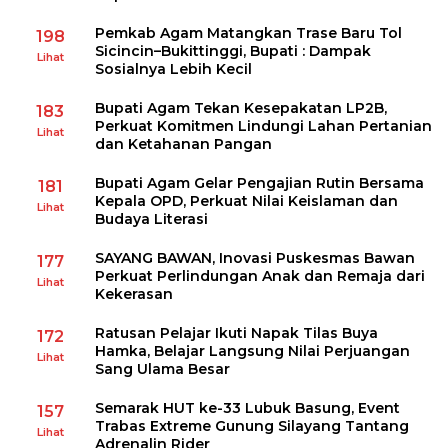
Pemkab Agam Matangkan Trase Baru Tol
198
Sicincin–Bukittinggi, Bupati : Dampak
Lihat
Sosialnya Lebih Kecil
Bupati Agam Tekan Kesepakatan LP2B,
183
Perkuat Komitmen Lindungi Lahan Pertanian
Lihat
dan Ketahanan Pangan
Bupati Agam Gelar Pengajian Rutin Bersama
181
Kepala OPD, Perkuat Nilai Keislaman dan
Lihat
Budaya Literasi
SAYANG BAWAN, Inovasi Puskesmas Bawan
177
Perkuat Perlindungan Anak dan Remaja dari
Lihat
Kekerasan
Ratusan Pelajar Ikuti Napak Tilas Buya
172
Hamka, Belajar Langsung Nilai Perjuangan
Lihat
Sang Ulama Besar
Semarak HUT ke-33 Lubuk Basung, Event
157
Trabas Extreme Gunung Silayang Tantang
Lihat
Adrenalin Rider