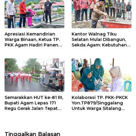
k
p
Apresiasi Kemandirian
Kantor Walnag Tiku
Warga Binaan, Ketua TP.
Selatan Mulai Dibangun,
PKK Agam Hadiri Panen
Sekda Agam: Kebutuhan
Raya KJA Binaan Rutan
Tingkatkan Layanan
Maninjau
Semarakkan HUT ke-81 RI,
Kolaborasi TP. PKK-PKCK
Bupati Agam Lepas 171
Yon.TP879/Singgalang
Regu Gerak Jalan Tepat
Untuk Warga Sitalang
Waktu
Diapresiasi Bupati Agam
Tinggalkan Balasan