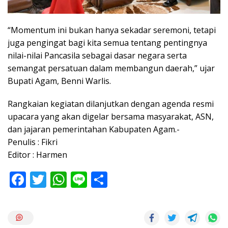
“Momentum ini bukan hanya sekadar seremoni, tetapi
juga pengingat bagi kita semua tentang pentingnya
nilai-nilai Pancasila sebagai dasar negara serta
semangat persatuan dalam membangun daerah,” ujar
Bupati Agam, Benni Warlis.
Rangkaian kegiatan dilanjutkan dengan agenda resmi
upacara yang akan digelar bersama masyarakat, ASN,
dan jajaran pemerintahan Kabupaten Agam.-
Penulis : Fikri
Editor : Harmen
F
T
W
Li
S
ac
w
h
n
h
e
itt
at
e
ar