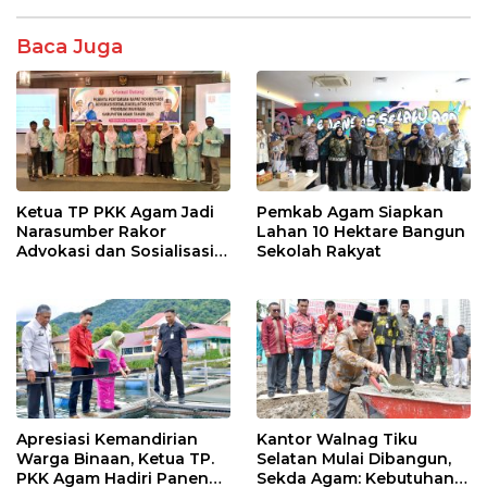
b
er
s
e
o
A
Baca Juga
o
p
k
p
Ketua TP PKK Agam Jadi
Pemkab Agam Siapkan
Narasumber Rakor
Lahan 10 Hektare Bangun
Advokasi dan Sosialisasi
Sekolah Rakyat
Program Imunisasi 2026
Apresiasi Kemandirian
Kantor Walnag Tiku
Warga Binaan, Ketua TP.
Selatan Mulai Dibangun,
PKK Agam Hadiri Panen
Sekda Agam: Kebutuhan