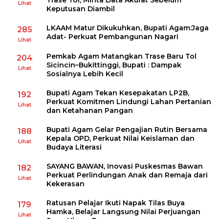
Trase Tol, Minta Data Akurat Sebelum
Lihat
Keputusan Diambil
LKAAM Matur Dikukuhkan, Bupati Agam:Jaga
285
Adat- Perkuat Pembangunan Nagari
Lihat
Pemkab Agam Matangkan Trase Baru Tol
204
Sicincin–Bukittinggi, Bupati : Dampak
Lihat
Sosialnya Lebih Kecil
Bupati Agam Tekan Kesepakatan LP2B,
192
Perkuat Komitmen Lindungi Lahan Pertanian
Lihat
dan Ketahanan Pangan
Bupati Agam Gelar Pengajian Rutin Bersama
188
Kepala OPD, Perkuat Nilai Keislaman dan
Lihat
Budaya Literasi
SAYANG BAWAN, Inovasi Puskesmas Bawan
182
Perkuat Perlindungan Anak dan Remaja dari
Lihat
Kekerasan
Ratusan Pelajar Ikuti Napak Tilas Buya
179
Hamka, Belajar Langsung Nilai Perjuangan
Lihat