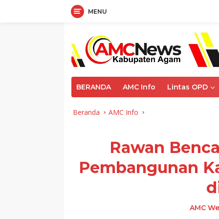
MENU
Langsung
ke
konten
BERANDA
AMC Info
Lintas OPD
Beranda
AMC Info
Rawan Benca
Pembangunan Ka
d
AMC We