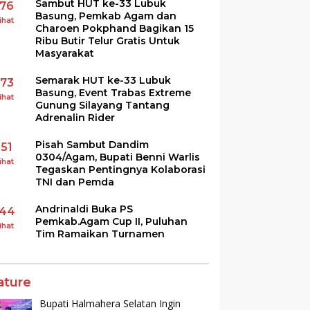
Sambut HUT ke-33 Lubuk
176
Basung, Pemkab Agam dan
ihat
Charoen Pokphand Bagikan 15
Ribu Butir Telur Gratis Untuk
Masyarakat
Semarak HUT ke-33 Lubuk
173
Basung, Event Trabas Extreme
ihat
Gunung Silayang Tantang
Adrenalin Rider
Pisah Sambut Dandim
151
0304/Agam, Bupati Benni Warlis
ihat
Tegaskan Pentingnya Kolaborasi
TNI dan Pemda
Andrinaldi Buka PS
144
Pemkab.Agam Cup II, Puluhan
ihat
Tim Ramaikan Turnamen
ature
Bupati Halmahera Selatan Ingin