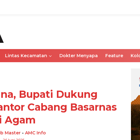
Lintas Kecamatan
Dokter Menyapa
Feature
Kol
na, Bupati Dukung
ntor Cabang Basarnas
i Agam
b Master
-
AMC Info