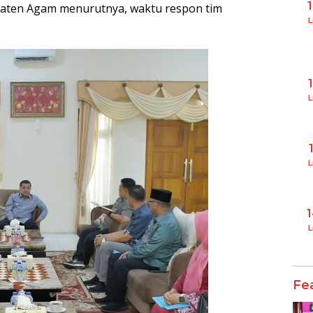
aten Agam menurutnya, waktu respon tim
L
L
L
L
Fe