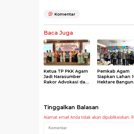
ac
w
h
n
h
e
itt
at
e
ar
Komentar
b
er
s
e
o
A
Baca Juga
o
p
k
p
Ketua TP PKK Agam
Pemkab Agam
Jadi Narasumber
Siapkan Lahan 1
Rakor Advokasi dan
Hektare Bangun
Sosialisasi Program
Sekolah Rakyat
Imunisasi 2026
Tinggalkan Balasan
Alamat email Anda tidak akan dipublikasikan.
R