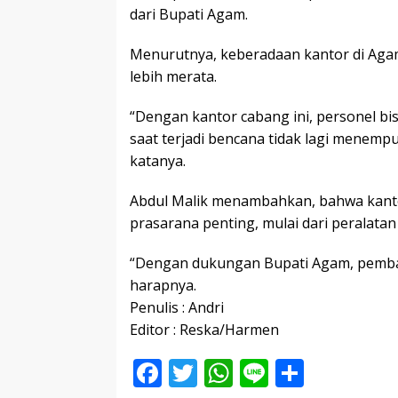
dari Bupati Agam.
Menurutnya, keberadaan kantor di Ag
lebih merata.
“Dengan kantor cabang ini, personel bi
saat terjadi bencana tidak lagi menemp
katanya.
Abdul Malik menambahkan, bahwa kanto
prasarana penting, mulai dari peralata
“Dengan dukungan Bupati Agam, pemban
harapnya.
Penulis : Andri
Editor : Reska/Harmen
F
T
W
Li
S