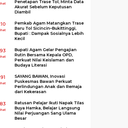
Penetapan Trase Tol, Minta Data
ihat
Akurat Sebelum Keputusan
Diambil
Pemkab Agam Matangkan Trase
210
Baru Tol Sicincin–Bukittinggi,
ihat
Bupati : Dampak Sosialnya Lebih
Kecil
Bupati Agam Gelar Pengajian
193
Rutin Bersama Kepala OPD,
ihat
Perkuat Nilai Keislaman dan
Budaya Literasi
SAYANG BAWAN, Inovasi
191
Puskesmas Bawan Perkuat
ihat
Perlindungan Anak dan Remaja
dari Kekerasan
Ratusan Pelajar Ikuti Napak Tilas
183
Buya Hamka, Belajar Langsung
ihat
Nilai Perjuangan Sang Ulama
Besar