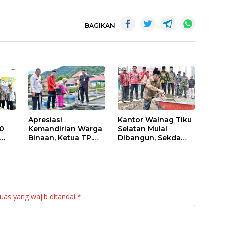
BAGIKAN
Apresiasi
Kantor Walnag Tiku
0
Kemandirian Warga
Selatan Mulai
Binaan, Ketua TP.
Dibangun, Sekda
PKK Agam Hadiri
Agam: Kebutuhan
Panen Raya KJA
Tingkatkan Layanan
Binaan Rutan
Maninjau
uas yang wajib ditandai
*