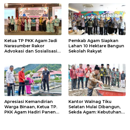
o
p
k
p
Ketua TP PKK Agam Jadi
Pemkab Agam Siapkan
Narasumber Rakor
Lahan 10 Hektare Bangun
Advokasi dan Sosialisasi
Sekolah Rakyat
Program Imunisasi 2026
Apresiasi Kemandirian
Kantor Walnag Tiku
Warga Binaan, Ketua TP.
Selatan Mulai Dibangun,
PKK Agam Hadiri Panen
Sekda Agam: Kebutuhan
Raya KJA Binaan Rutan
Tingkatkan Layanan
Maninjau