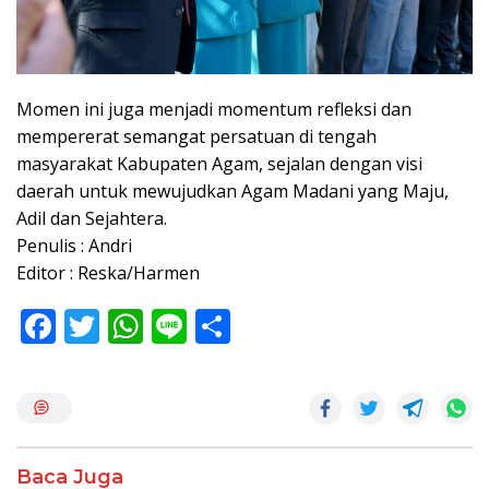
Momen ini juga menjadi momentum refleksi dan
mempererat semangat persatuan di tengah
masyarakat Kabupaten Agam, sejalan dengan visi
daerah untuk mewujudkan Agam Madani yang Maju,
Adil dan Sejahtera.
Penulis : Andri
Editor : Reska/Harmen
F
T
W
Li
S
ac
w
h
n
h
e
itt
at
e
ar
b
er
s
e
o
A
Baca Juga