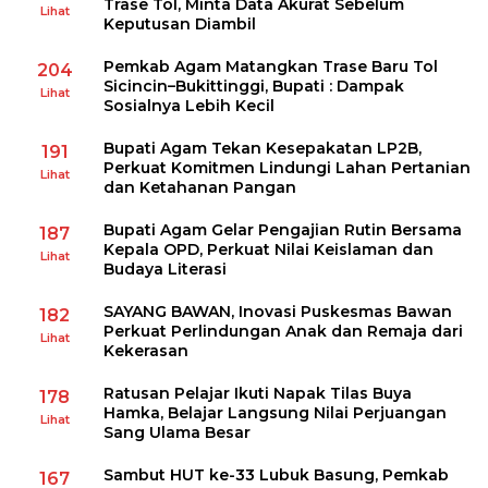
Trase Tol, Minta Data Akurat Sebelum
Lihat
Keputusan Diambil
Pemkab Agam Matangkan Trase Baru Tol
204
Sicincin–Bukittinggi, Bupati : Dampak
Lihat
Sosialnya Lebih Kecil
Bupati Agam Tekan Kesepakatan LP2B,
191
Perkuat Komitmen Lindungi Lahan Pertanian
Lihat
dan Ketahanan Pangan
Bupati Agam Gelar Pengajian Rutin Bersama
187
Kepala OPD, Perkuat Nilai Keislaman dan
Lihat
Budaya Literasi
SAYANG BAWAN, Inovasi Puskesmas Bawan
182
Perkuat Perlindungan Anak dan Remaja dari
Lihat
Kekerasan
Ratusan Pelajar Ikuti Napak Tilas Buya
178
Hamka, Belajar Langsung Nilai Perjuangan
Lihat
Sang Ulama Besar
Sambut HUT ke-33 Lubuk Basung, Pemkab
167