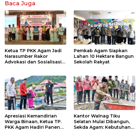
o
A
Baca Juga
o
p
k
p
Ketua TP PKK Agam Jadi
Pemkab Agam Siapkan
Narasumber Rakor
Lahan 10 Hektare Bangun
Advokasi dan Sosialisasi
Sekolah Rakyat
Program Imunisasi 2026
Apresiasi Kemandirian
Kantor Walnag Tiku
Warga Binaan, Ketua TP.
Selatan Mulai Dibangun,
PKK Agam Hadiri Panen
Sekda Agam: Kebutuhan
Raya KJA Binaan Rutan
Tingkatkan Layanan
Maninjau