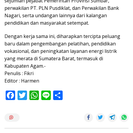
sejumlah pejabat Pemerintah Provinsi Sumbar,
perwakilan PT. PLN Pusdiklat, dan Perwakilan Bank
Nagari, serta undangan lainnya dari kalangan
pendidikan dan masyarakat setempat.
Dengan kerja sama ini, diharapkan tercipta peluang
baru dalam pengembangan pelatihan, pendidikan
vokasional, dan peningkatan layanan energi listrik
yang merata di Sumatera Barat, termasuk di
Kabupaten Agam.-
Penulis : Fikri
Editor : Harmen
F
T
W
Li
S
ac
w
h
n
h
e
itt
at
e
ar
b
er
s
e