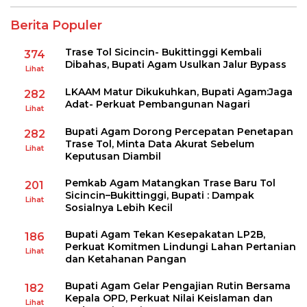
Berita Populer
Trase Tol Sicincin- Bukittinggi Kembali
374
Dibahas, Bupati Agam Usulkan Jalur Bypass
Lihat
LKAAM Matur Dikukuhkan, Bupati Agam:Jaga
282
Adat- Perkuat Pembangunan Nagari
Lihat
Bupati Agam Dorong Percepatan Penetapan
282
Trase Tol, Minta Data Akurat Sebelum
Lihat
Keputusan Diambil
Pemkab Agam Matangkan Trase Baru Tol
201
Sicincin–Bukittinggi, Bupati : Dampak
Lihat
Sosialnya Lebih Kecil
Bupati Agam Tekan Kesepakatan LP2B,
186
Perkuat Komitmen Lindungi Lahan Pertanian
Lihat
dan Ketahanan Pangan
Bupati Agam Gelar Pengajian Rutin Bersama
182
Kepala OPD, Perkuat Nilai Keislaman dan
Lihat