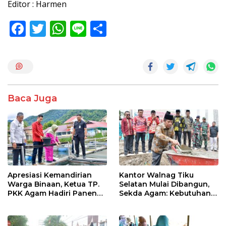
Editor : Harmen
F
T
W
Li
S
ac
w
h
n
h
e
itt
at
e
ar
b
er
s
e
o
A
Baca Juga
o
p
k
p
Apresiasi Kemandirian
Kantor Walnag Tiku
Warga Binaan, Ketua TP.
Selatan Mulai Dibangun,
PKK Agam Hadiri Panen
Sekda Agam: Kebutuhan
Raya KJA Binaan Rutan
Tingkatkan Layanan
Maninjau