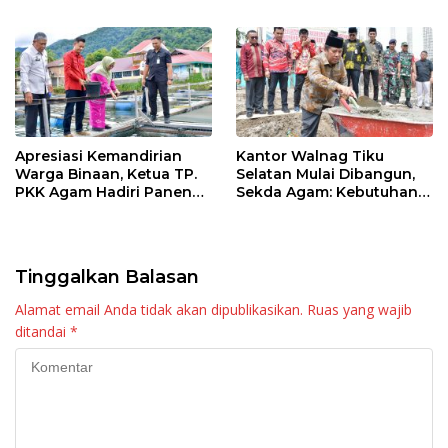
Program Imunisasi 2026
Apresiasi Kemandirian
Kantor Walnag Tiku
Warga Binaan, Ketua TP.
Selatan Mulai Dibangun,
PKK Agam Hadiri Panen
Sekda Agam: Kebutuhan
Raya KJA Binaan Rutan
Tingkatkan Layanan
Maninjau
Tinggalkan Balasan
Alamat email Anda tidak akan dipublikasikan.
Ruas yang wajib
ditandai
*