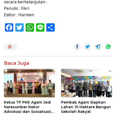
secara berkelanjutan.-
Penulis : Fikri
Editor : Harmen
F
T
W
Li
S
ac
w
h
n
h
e
itt
at
e
ar
b
er
s
e
o
A
Baca Juga
o
p
k
p
Ketua TP PKK Agam Jadi
Pemkab Agam Siapkan
Narasumber Rakor
Lahan 10 Hektare Bangun
Advokasi dan Sosialisasi
Sekolah Rakyat