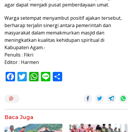
agar dapat menjadi pusat pemberdayaan umat.
Warga setempat menyambut positif ajakan tersebut,
berharap terjalin sinergi antara pemerintah dan
masyarakat dalam memakmurkan masjid dan
meningkatkan kualitas kehidupan spiritual di
Kabupaten Agam.-
Penulis : Fikri
Editor : Harmen
F
T
W
Li
S
ac
w
h
n
h
e
itt
at
e
ar
b
er
s
e
o
A
Baca Juga
o
p