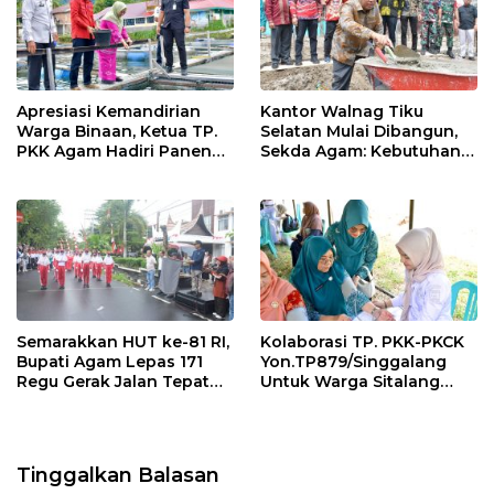
k
p
Apresiasi Kemandirian
Kantor Walnag Tiku
Warga Binaan, Ketua TP.
Selatan Mulai Dibangun,
PKK Agam Hadiri Panen
Sekda Agam: Kebutuhan
Raya KJA Binaan Rutan
Tingkatkan Layanan
Maninjau
Semarakkan HUT ke-81 RI,
Kolaborasi TP. PKK-PKCK
Bupati Agam Lepas 171
Yon.TP879/Singgalang
Regu Gerak Jalan Tepat
Untuk Warga Sitalang
Waktu
Diapresiasi Bupati Agam
Tinggalkan Balasan