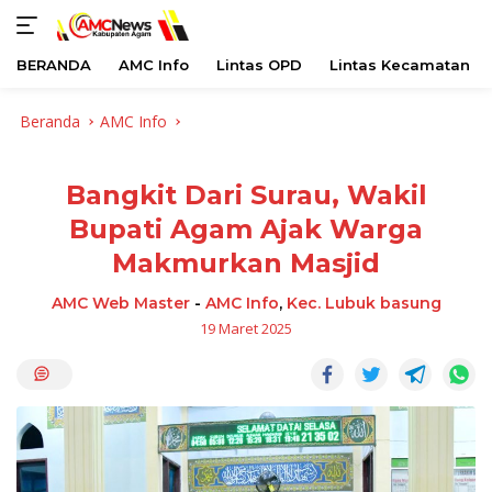
BERANDA
AMC Info
Lintas OPD
Lintas Kecamatan
Langsung
Beranda
AMC Info
ke
konten
Bangkit Dari Surau, Wakil
Bupati Agam Ajak Warga
Makmurkan Masjid
AMC Web Master
-
AMC Info
,
Kec. Lubuk basung
19 Maret 2025