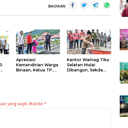
BAGIKAN
Apresiasi
Kantor Walnag Tiku
0
Kemandirian Warga
Selatan Mulai
Binaan, Ketua TP.
Dibangun, Sekda
PKK Agam Hadiri
Agam: Kebutuhan
Panen Raya KJA
Tingkatkan Layanan
Binaan Rutan
Maninjau
uas yang wajib ditandai
*