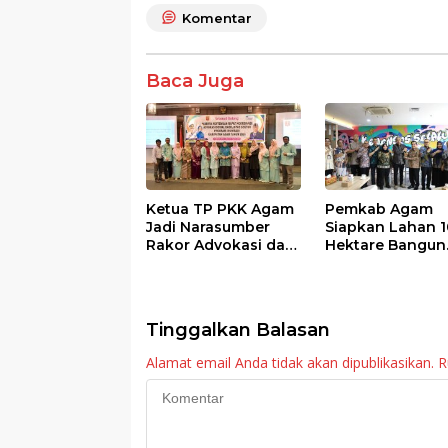
e
itt
at
e
ar
Komentar
b
er
s
e
o
A
Baca Juga
o
p
k
p
Ketua TP PKK Agam
Pemkab Agam
Jadi Narasumber
Siapkan Lahan 1
Rakor Advokasi dan
Hektare Bangun
Sosialisasi Program
Sekolah Rakyat
Imunisasi 2026
Tinggalkan Balasan
Alamat email Anda tidak akan dipublikasikan.
R