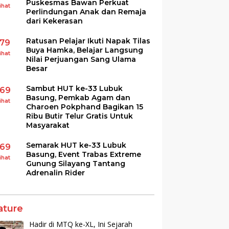
Puskesmas Bawan Perkuat
ihat
Perlindungan Anak dan Remaja
dari Kekerasan
Ratusan Pelajar Ikuti Napak Tilas
179
Buya Hamka, Belajar Langsung
ihat
Nilai Perjuangan Sang Ulama
Besar
Sambut HUT ke-33 Lubuk
169
Basung, Pemkab Agam dan
ihat
Charoen Pokphand Bagikan 15
Ribu Butir Telur Gratis Untuk
Masyarakat
Semarak HUT ke-33 Lubuk
169
Basung, Event Trabas Extreme
ihat
Gunung Silayang Tantang
Adrenalin Rider
ature
Hadir di MTQ ke-XL, Ini Sejarah