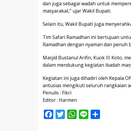
dan juga sebagai wadah untuk memper
masyarakat,” ujar Wakil Bupati.
Selain itu, Wakil Bupati juga menyerah
Tim Safari Ramadhan ini bertujuan unt
Ramadhan dengan nyaman dan penuh b
Masjid Bustanul Arifin, Kuok III Koto, 
dalam mendukung kegiatan ibadah masy
Kegiatan ini juga dihadiri oleh Kepala
antusias mengikuti seluruh rangkaian 
Penulis : Fikri
Editor : Harmen
F
T
W
Li
S
ac
w
h
n
h