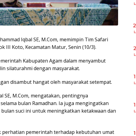
L
L
uhammad Iqbal SE, M.Com, memimpin Tim Safari
k III Koto, Kecamatan Matur, Senin (10/3).
L
 Pemerintah Kabupaten Agam dalam menyambut
lin silaturahmi dengan masyarakat.
ngan disambut hangat oleh masyarakat setempat.
L
l SE, M.Com, mengatakan, pentingnya
selama bulan Ramadhan. Ia juga mengingatkan
bulan suci ini untuk meningkatkan ketakwaan dan
L
k perhatian pemerintah terhadap kebutuhan umat