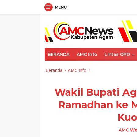
MENU
Langsung
ke
konten
BERANDA
AMC Info
Lintas OPD
Beranda
AMC Info
Wakil Bupati Ag
Ramadhan ke Ma
Kuo
AMC We