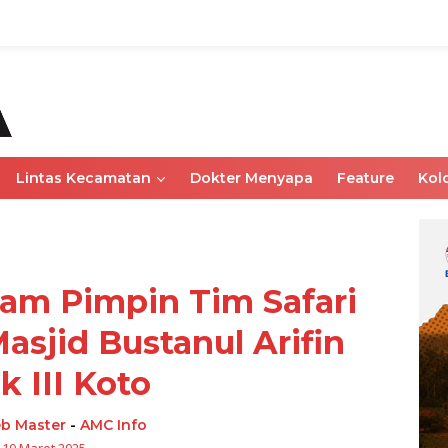
Lintas Kecamatan
Dokter Menyapa
Feature
Kol
am Pimpin Tim Safari
sjid Bustanul Arifin
k III Koto
b Master
-
AMC Info