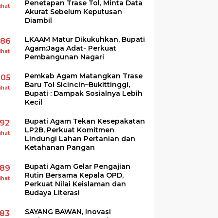
Penetapan Trase Tol, Minta Data
ihat
Akurat Sebelum Keputusan
Diambil
LKAAM Matur Dikukuhkan, Bupati
286
Agam:Jaga Adat- Perkuat
ihat
Pembangunan Nagari
Pemkab Agam Matangkan Trase
205
Baru Tol Sicincin–Bukittinggi,
ihat
Bupati : Dampak Sosialnya Lebih
Kecil
Bupati Agam Tekan Kesepakatan
192
LP2B, Perkuat Komitmen
ihat
Lindungi Lahan Pertanian dan
Ketahanan Pangan
Bupati Agam Gelar Pengajian
189
Rutin Bersama Kepala OPD,
ihat
Perkuat Nilai Keislaman dan
Budaya Literasi
SAYANG BAWAN, Inovasi
183