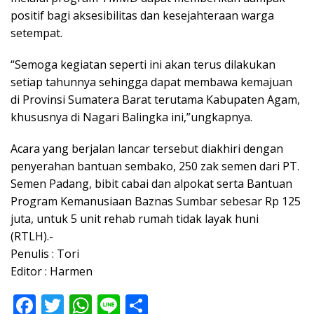
positif bagi aksesibilitas dan kesejahteraan warga
setempat.
“Semoga kegiatan seperti ini akan terus dilakukan
setiap tahunnya sehingga dapat membawa kemajuan
di Provinsi Sumatera Barat terutama Kabupaten Agam,
khususnya di Nagari Balingka ini,”ungkapnya.
Acara yang berjalan lancar tersebut diakhiri dengan
penyerahan bantuan sembako, 250 zak semen dari PT.
Semen Padang, bibit cabai dan alpokat serta Bantuan
Program Kemanusiaan Baznas Sumbar sebesar Rp 125
juta, untuk 5 unit rehab rumah tidak layak huni
(RTLH).-
Penulis : Tori
Editor : Harmen
F
T
W
Li
S