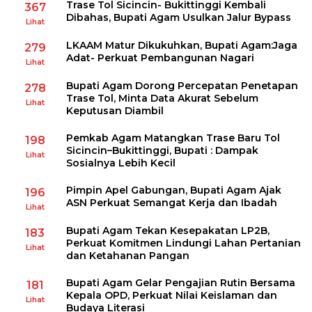
Trase Tol Sicincin- Bukittinggi Kembali
367
Dibahas, Bupati Agam Usulkan Jalur Bypass
Lihat
LKAAM Matur Dikukuhkan, Bupati Agam:Jaga
279
Adat- Perkuat Pembangunan Nagari
Lihat
Bupati Agam Dorong Percepatan Penetapan
278
Trase Tol, Minta Data Akurat Sebelum
Lihat
Keputusan Diambil
Pemkab Agam Matangkan Trase Baru Tol
198
Sicincin–Bukittinggi, Bupati : Dampak
Lihat
Sosialnya Lebih Kecil
Pimpin Apel Gabungan, Bupati Agam Ajak
196
ASN Perkuat Semangat Kerja dan Ibadah
Lihat
Bupati Agam Tekan Kesepakatan LP2B,
183
Perkuat Komitmen Lindungi Lahan Pertanian
Lihat
dan Ketahanan Pangan
Bupati Agam Gelar Pengajian Rutin Bersama
181
Kepala OPD, Perkuat Nilai Keislaman dan
Lihat
Budaya Literasi