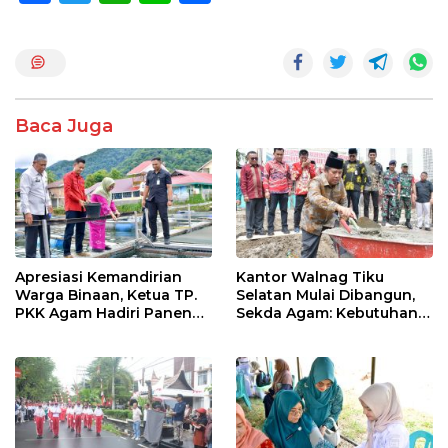
ac
w
h
n
h
e
itt
at
e
ar
b
er
s
e
o
A
Baca Juga
o
p
k
p
Apresiasi Kemandirian
Kantor Walnag Tiku
Warga Binaan, Ketua TP.
Selatan Mulai Dibangun,
PKK Agam Hadiri Panen
Sekda Agam: Kebutuhan
Raya KJA Binaan Rutan
Tingkatkan Layanan
Maninjau