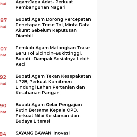
Agam:Jaga Adat- Perkuat
ihat
Pembangunan Nagari
Bupati Agam Dorong Percepatan
287
Penetapan Trase Tol, Minta Data
ihat
Akurat Sebelum Keputusan
Diambil
Pemkab Agam Matangkan Trase
207
Baru Tol Sicincin–Bukittinggi,
ihat
Bupati : Dampak Sosialnya Lebih
Kecil
Bupati Agam Tekan Kesepakatan
192
LP2B, Perkuat Komitmen
ihat
Lindungi Lahan Pertanian dan
Ketahanan Pangan
Bupati Agam Gelar Pengajian
190
Rutin Bersama Kepala OPD,
ihat
Perkuat Nilai Keislaman dan
Budaya Literasi
SAYANG BAWAN, Inovasi
184