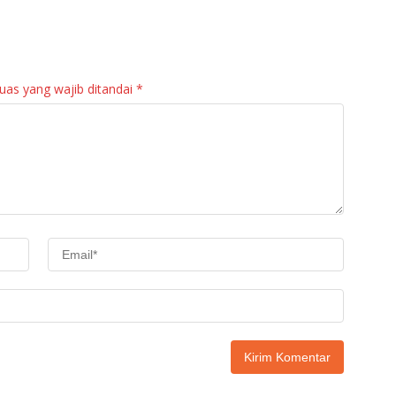
PKK Agam Hadiri
Agam: Kebutuhan
Panen Raya KJA
Tingkatkan Layanan
Binaan Rutan
Maninjau
uas yang wajib ditandai
*