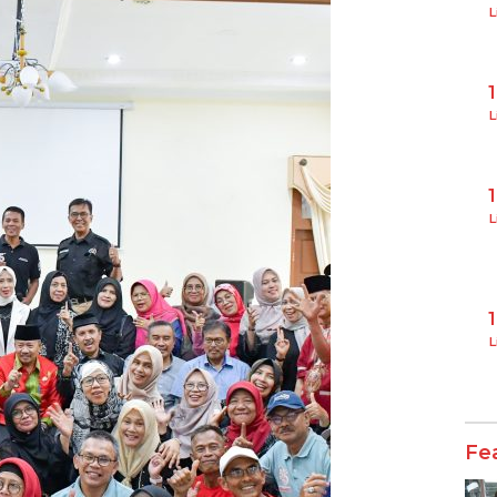
L
L
L
L
Fe