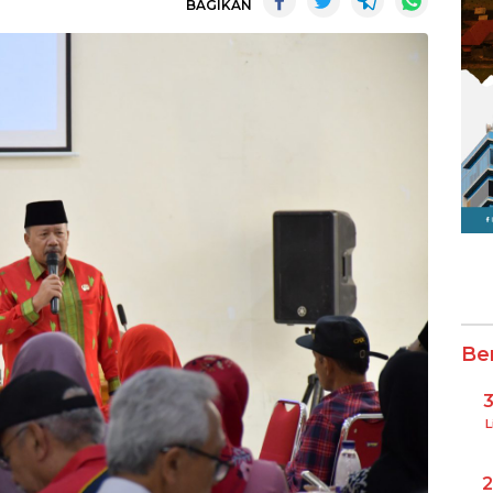
BAGIKAN
Be
L