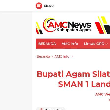
MENU
Langsung
ke
konten
BERANDA
AMC Info
Lintas OPD
Beranda
AMC Info
Bupati Agam Sila
SMAN 1 Land
AMC We