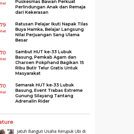
Puskesmas Bawan Perkuat
ihat
Perlindungan Anak dan Remaja
dari Kekerasan
Ratusan Pelajar Ikuti Napak Tilas
179
Buya Hamka, Belajar Langsung
ihat
Nilai Perjuangan Sang Ulama
Besar
Sambut HUT ke-33 Lubuk
170
Basung, Pemkab Agam dan
ihat
Charoen Pokphand Bagikan 15
Ribu Butir Telur Gratis Untuk
Masyarakat
Semarak HUT ke-33 Lubuk
170
Basung, Event Trabas Extreme
ihat
Gunung Silayang Tantang
Adrenalin Rider
ature
Jatuh Bangun Usaha Kerupuk Ubi di