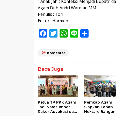
” Anak Jahit Konfeksi Menjadi Bupati”
Agam Dr.H.Andri Warman MM.-
Penulis : Tori
Editor : Harmen
F
T
W
Li
S
ac
w
h
n
h
e
itt
at
e
ar
Komentar
b
er
s
e
o
A
Baca Juga
o
p
k
p
Ketua TP PKK Agam
Pemkab Agam
Jadi Narasumber
Siapkan Lahan 1
Rakor Advokasi dan
Hektare Bangun