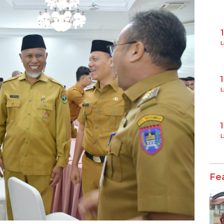
L
L
L
Fe