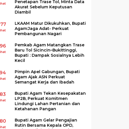
Penetapan Trase Tol, Minta Data
ihat
Akurat Sebelum Keputusan
Diambil
LKAAM Matur Dikukuhkan, Bupati
277
Agam:Jaga Adat- Perkuat
ihat
Pembangunan Nagari
Pemkab Agam Matangkan Trase
196
Baru Tol Sicincin–Bukittinggi,
ihat
Bupati : Dampak Sosialnya Lebih
Kecil
Pimpin Apel Gabungan, Bupati
194
Agam Ajak ASN Perkuat
ihat
Semangat Kerja dan Ibadah
Bupati Agam Tekan Kesepakatan
183
LP2B, Perkuat Komitmen
ihat
Lindungi Lahan Pertanian dan
Ketahanan Pangan
Bupati Agam Gelar Pengajian
180
Rutin Bersama Kepala OPD,
ihat