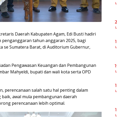
L
L
kretaris Daerah Kabupaten Agam, Edi Busti hadiri
an penganggaran tahun anggaran 2025, bagi
a se Sumatera Barat, di Auditorium Gubernur,
L
an Badan Pengawasan Keuangan dan Pembangunan
mbar Mahyeldi, bupati dan wali kota serta OPD
L
, perencanaan salah satu hal penting dalam
L
 baik, awal mula pembangunan daerah
orong perencanaan lebih optimal.
L