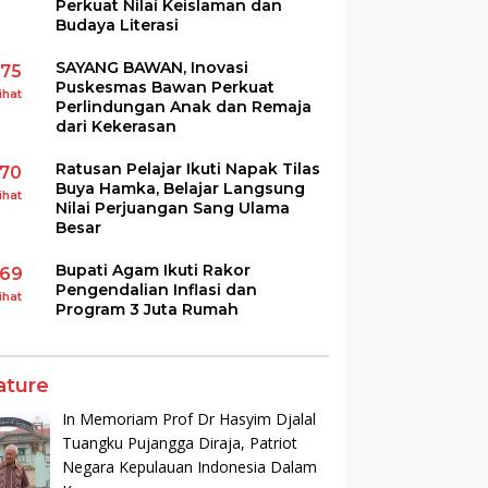
Perkuat Nilai Keislaman dan
Budaya Literasi
SAYANG BAWAN, Inovasi
175
Puskesmas Bawan Perkuat
ihat
Perlindungan Anak dan Remaja
dari Kekerasan
Ratusan Pelajar Ikuti Napak Tilas
170
Buya Hamka, Belajar Langsung
ihat
Nilai Perjuangan Sang Ulama
Besar
Bupati Agam Ikuti Rakor
169
Pengendalian Inflasi dan
ihat
Program 3 Juta Rumah
ature
In Memoriam Prof Dr Hasyim Djalal
Tuangku Pujangga Diraja, Patriot
Negara Kepulauan Indonesia Dalam