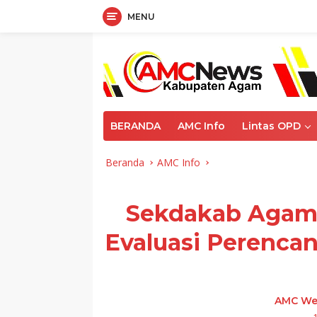
MENU
Langsung
ke
konten
BERANDA
AMC Info
Lintas OPD
Beranda
AMC Info
Sekdakab Agam 
Evaluasi Perenca
AMC We