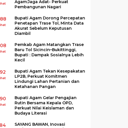
Agam:Jaga Adat- Perkuat
ihat
Pembangunan Nagari
Bupati Agam Dorong Percepatan
288
Penetapan Trase Tol, Minta Data
ihat
Akurat Sebelum Keputusan
Diambil
Pemkab Agam Matangkan Trase
208
Baru Tol Sicincin–Bukittinggi,
ihat
Bupati : Dampak Sosialnya Lebih
Kecil
Bupati Agam Tekan Kesepakatan
192
LP2B, Perkuat Komitmen
ihat
Lindungi Lahan Pertanian dan
Ketahanan Pangan
Bupati Agam Gelar Pengajian
190
Rutin Bersama Kepala OPD,
ihat
Perkuat Nilai Keislaman dan
Budaya Literasi
SAYANG BAWAN, Inovasi
184