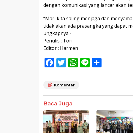
dengan komunikasi yang lancar akan ter
“Mari kita saling menjaga dan menyama
tidak akan ada prasangka yang dapat m
ungkapnya.-
Penulis : Tori
Editor : Harmen
F
T
W
Li
S
ac
w
h
n
h
e
itt
at
e
ar
Komentar
b
er
s
e
o
A
Baca Juga
o
p
k
p