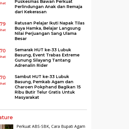
Puskesmas Bawan Perkuat
ihat
Perlindungan Anak dan Remaja
dari Kekerasan
Ratusan Pelajar Ikuti Napak Tilas
179
Buya Hamka, Belajar Langsung
ihat
Nilai Perjuangan Sang Ulama
Besar
Semarak HUT ke-33 Lubuk
170
Basung, Event Trabas Extreme
ihat
Gunung Silayang Tantang
Adrenalin Rider
Sambut HUT ke-33 Lubuk
170
Basung, Pemkab Agam dan
ihat
Charoen Pokphand Bagikan 15
Ribu Butir Telur Gratis Untuk
Masyarakat
ature
Perkuat ABS-SBK, Cara Bupati Agam