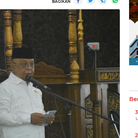
BAGIKAN
Be
L