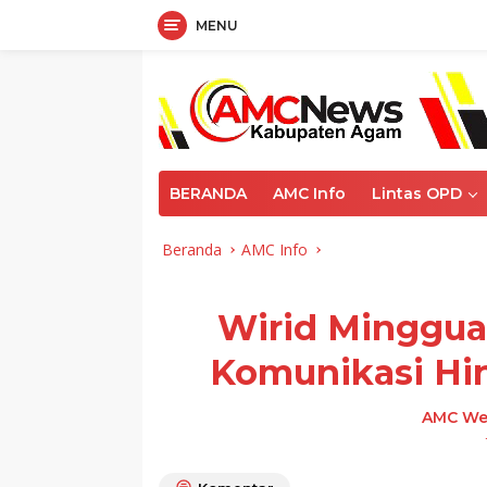
MENU
Langsung
ke
konten
BERANDA
AMC Info
Lintas OPD
Beranda
AMC Info
Wirid Minggua
Komunikasi Hi
AMC We