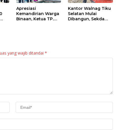
Apresiasi
Kantor Walnag Tiku
0
Kemandirian Warga
Selatan Mulai
Binaan, Ketua TP.
Dibangun, Sekda
PKK Agam Hadiri
Agam: Kebutuhan
Panen Raya KJA
Tingkatkan Layanan
Binaan Rutan
Maninjau
uas yang wajib ditandai
*