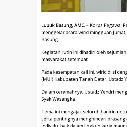
Lubuk Basung, AMC
. – Korps Pegawai R
menggelar acara wirid mingguan Jumat, 
Basung.
Kegiatan rutin ini dihadiri oleh sejuml
masyarakat setempat.
Pada kesempatan kali ini, wirid diisi d
(MUI) Kabupaten Tanah Datar, Ustadz Y
Dalam ceramahnya, Ustadz Yendri men
Syak Wasangka.
Tema ini mengajak seluruh hadirin unt
serta pentingnya menghindari prasang
individu, baik dalam lingkup kerja maup