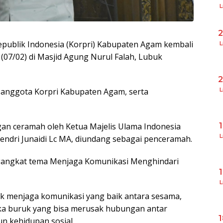
L
epublik Indonesia (Korpri) Kabupaten Agam kembali
L
(07/02) di Masjid Agung Nurul Falah, Lubuk
ah anggota Korpri Kabupaten Agam, serta
L
engan ceramah oleh Ketua Majelis Ulama Indonesia
L
endri Junaidi Lc MA, diundang sebagai penceramah.
gangkat tema Menjaga Komunikasi Menghindari
L
uk menjaga komunikasi yang baik antara sesama,
ka buruk yang bisa merusak hubungan antar
un kehidupan sosial.