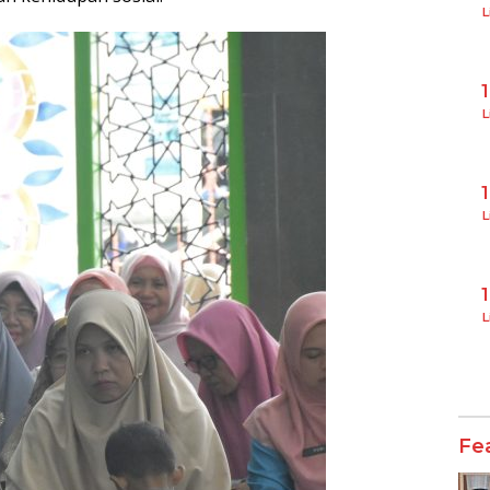
L
L
L
L
Fe